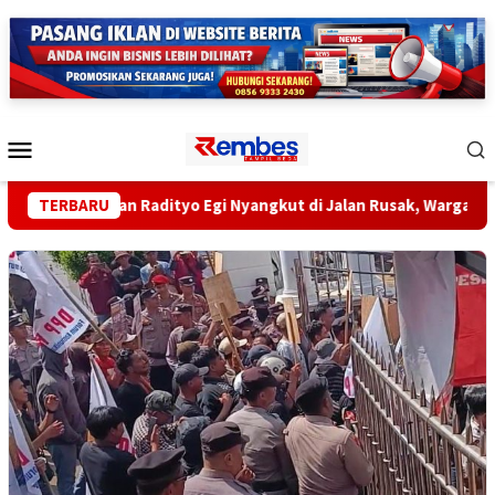
Loncat
ke
konten
Menu
Mobile
g Selatan Radityo Egi Nyangkut di Jalan Rusak, Warga Sampaikan
TERBARU