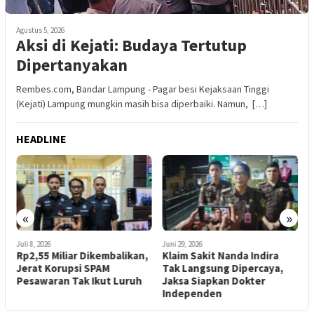
Agustus 5, 2026
Aksi di Kejati: Budaya Tertutup
Dipertanyakan
Rembes.com, Bandar Lampung - Pagar besi Kejaksaan Tinggi
(Kejati) Lampung mungkin masih bisa diperbaiki. Namun, […]
HEADLINE
«
»
Juli 8, 2026
Juni 29, 2026
J
Rp2,55 Miliar Dikembalikan,
Klaim Sakit Nanda Indira
H
Jerat Korupsi SPAM
Tak Langsung Dipercaya,
T
Pesawaran Tak Ikut Luruh
Jaksa Siapkan Dokter
Independen