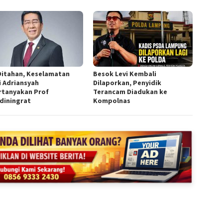
Ditahan, Keselamatan
Besok Levi Kembali
i Adriansyah
Dilaporkan, Penyidik
rtanyakan Prof
Terancam Diadukan ke
diningrat
Kompolnas