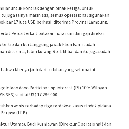
5 miliar untuk kontrak dengan pihak ketiga, untuk
egitu juga lainya masih ada, semua operasional digunakan
sekitar 17 juta USD berhasil diterima Provinsi Lampung.
erbit Perda terkait batasan horarium dan gaji direksi.
a tertib dan bertanggung jawab klien kami sudah
 diterima, lebih kurang Rp. 1 Miliar dan itu juga sudah
m bahwa klienya jauh dari tuduhan yang selama ini
gelolaan dana Participating interest (PI) 10% Wilayah
K SES) senilai US$ 17.286.000.
uhkan vonis terhadap tiga terdakwa kasus tindak pidana
 Berjaya (LEB).
ktur Utama), Budi Kurniawan (Direktur Operasional) dan