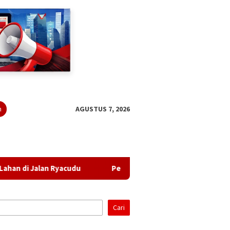
n
AGUSTUS 7, 2026
cudu
Pendapatan Turun, Belanja Naik: APBD Perubahan L
Cari