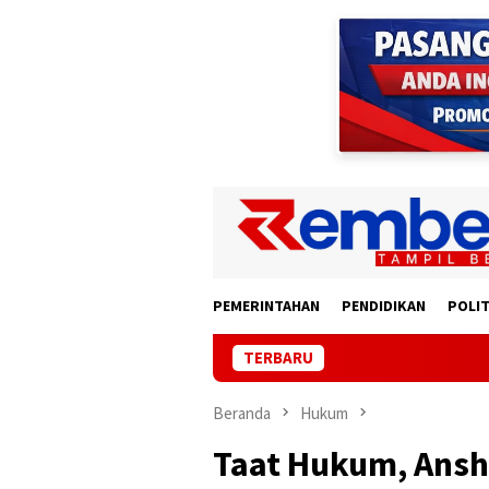
Loncat
ke
konten
PEMERINTAHAN
PENDIDIKAN
POLIT
TERBARU
Pempr
Beranda
Hukum
Taat Hukum, Ansh