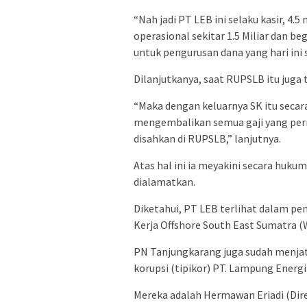
“Nah jadi PT LEB ini selaku kasir, 4.
operasional sekitar 1.5 Miliar dan b
untuk pengurusan dana yang hari ini 
Dilanjutkanya, saat RUPSLB itu juga t
“Maka dengan keluarnya SK itu secar
mengembalikan semua gaji yang pernah
disahkan di RUPSLB,” lanjutnya.
Atas hal ini ia meyakini secara huku
dialamatkan.
Diketahui, PT LEB terlihat dalam pen
Kerja Offshore South East Sumatra (W
PN Tanjungkarang juga sudah menjat
korupsi (tipikor) PT. Lampung Energi
Mereka adalah Hermawan Eriadi (Dire