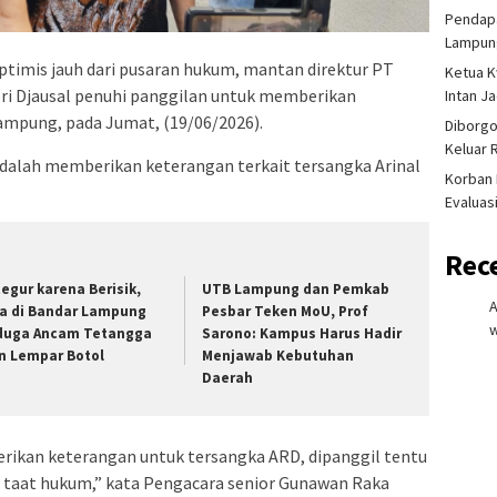
Pendapa
Lampung
ptimis jauh dari pusaran hukum, mantan direktur PT
Ketua K
ri Djausal penuhi panggilan untuk memberikan
Intan J
ampung, pada Jumat, (19/06/2026).
Diborgo
Keluar 
adalah memberikan keterangan terkait tersangka Arinal
Korban 
Evaluas
Rec
tegur karena Berisik,
UTB Lampung dan Pemkab
ia di Bandar Lampung
Pesbar Teken MoU, Prof
w
duga Ancam Tetangga
Sarono: Kampus Harus Hadir
n Lempar Botol
Menjawab Kebutuhan
Daerah
ikan keterangan untuk tersangka ARD, dipanggil tentu
g taat hukum,” kata Pengacara senior Gunawan Raka