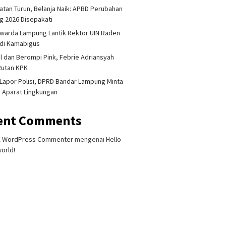
tan Turun, Belanja Naik: APBD Perubahan
 2026 Disepakati
warda Lampung Lantik Rektor UIN Raden
adi Kamabigus
l dan Berompi Pink, Febrie Adriansyah
Rutan KPK
Lapor Polisi, DPRD Bandar Lampung Minta
i Aparat Lingkungan
ent Comments
A WordPress Commenter
mengenai
Hello
orld!