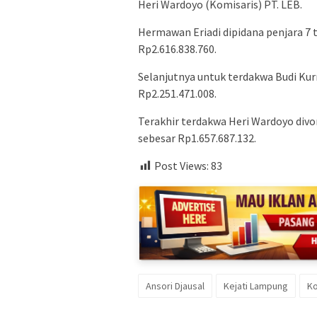
Heri Wardoyo (Komisaris) PT. LEB.
Hermawan Eriadi dipidana penjara 7
Rp2.616.838.760.
Selanjutnya untuk terdakwa Budi Kur
Rp2.251.471.008.
Terakhir terdakwa Heri Wardoyo divo
sebesar Rp1.657.687.132.
Post Views:
83
Ansori Djausal
Kejati Lampung
Ko