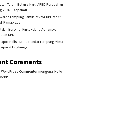
tan Turun, Belanja Naik: APBD Perubahan
 2026 Disepakati
warda Lampung Lantik Rektor UIN Raden
adi Kamabigus
l dan Berompi Pink, Febrie Adriansyah
Rutan KPK
2026
Februari 1, 2026
Januari 13, 2026
Lapor Polisi, DPRD Bandar Lampung Minta
 Curanmor Diamuk
Modal Nikah dari Sabu,
Plh Sekda La
i Aparat Lingkungan
 Untung Suropati,
Oknum Guru PPPK Dibekuk
Jadi Tersang
mankan Pelaku
Polisi
Dana Sekreta
ent Comments
A WordPress Commenter
mengenai
Hello
orld!
 Singapura Ditemukan
Lampung Gandeng BRIN Olah
Akademis