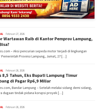
redaksi
NAL
Februari 27, 2026
r Wartawan Raib di Kantor Pemprov Lampung,
rembes
Bisa?
.com – Aksi pencurian sepeda motor terjadi di lingkungan
 Pemerintah Provinsi Lampung, Jumat, 27 […]
redaksi
NAL
Februari 26, 2026
s 8,5 Tahun, Eks Bupati Lampung Timur
rembes
ang di Pagar Rp6,9 Miliar
s.com, Bandar Lampung – Setelah melalui sidang demi sidang,
a dugaan tindak pidana korupsi proyek […]
redaksi
NAL
Februari 26, 2026