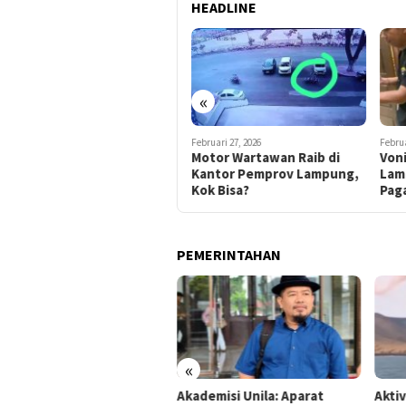
HEADLINE
«
Maret 4, 2026
Februari 27, 2026
Februa
Terduga Cabul Anak
Motor Wartawan Raib di
Voni
Diciduk, Keluarga Minta
Kantor Pemprov Lampung,
Lam
Hukuman Berat
Kok Bisa?
Paga
PEMERINTAHAN
«
mpung Gandeng BRIN Olah
Akademisi Unila: Aparat
Akti