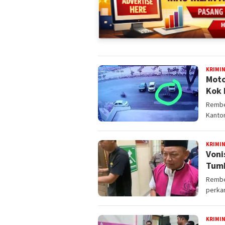
KRIMI
Moto
Kok 
Rembes
Kantor
KRIMI
Voni
Tumb
Rembe
perkar
KRIMI