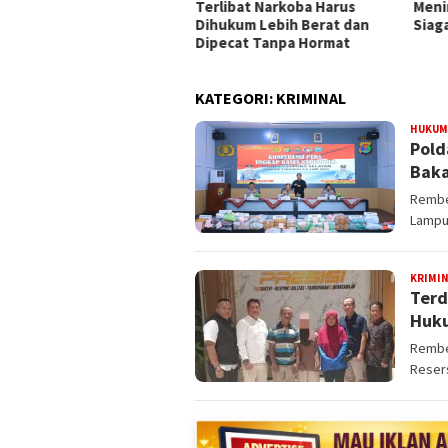
a Satelit
Terlibat Narkoba Harus
Meni
Dihukum Lebih Berat dan
Siag
Dipecat Tanpa Hormat
KATEGORI:
KRIMINAL
HUKUM
Pold
Baka
Rembe
Lampu
KRIMI
Terd
Huk
Rembe
Reser