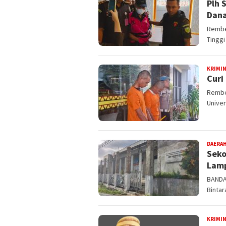
Plh 
Dana
Rembe
Tinggi
KRIMI
Curi
Rembe
Univer
DAERA
Seko
Lamp
BANDA
Binta
KRIMI