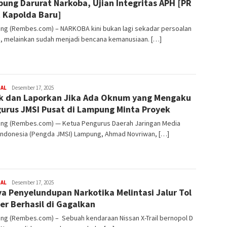
ung Darurat Narkoba, Ujian Integritas APH [PR
rembes
 Kapolda Baru]
ng (Rembes.com) – NARKOBA kini bukan lagi sekadar persoalan
, melainkan sudah menjadi bencana kemanusiaan. […]
redaksi
NAL
Desember 17, 2025
k dan Laporkan Jika Ada Oknum yang Mengaku
rembes
urus JMSI Pusat di Lampung Minta Proyek
ng (Rembes.com) — Ketua Pengurus Daerah Jaringan Media
 Indonesia (Pengda JMSI) Lampung, Ahmad Novriwan, […]
redaksi
NAL
Desember 17, 2025
a Penyelundupan Narkotika Melintasi Jalur Tol
rembes
er Berhasil di Gagalkan
ng (Rembes.com) – Sebuah kendaraan Nissan X-Trail bernopol D