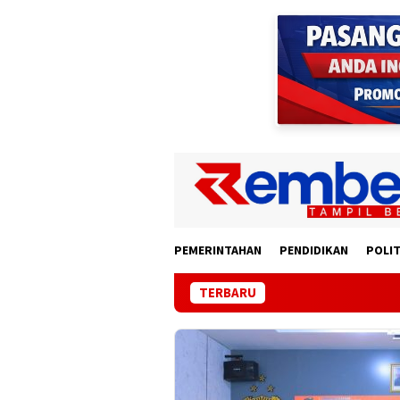
Loncat
ke
konten
PEMERINTAHAN
PENDIDIKAN
POLIT
TERBARU
Pemprov Lampung