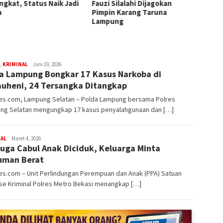
ngkat, Status Naik Jadi
Fauzi Silalahi Dijagokan
Selama
a
Pimpin Karang Taruna
Penje
Lampung
Dijadw
redaksi
,
KRIMINAL
Juni 19, 2026
a Lampung Bongkar 17 Kasus Narkoba di
rembes
uheni, 24 Tersangka Ditangkap
s.com, Lampung Selatan – Polda Lampung bersama Polres
ng Selatan mengungkap 17 kasus penyalahgunaan dan […]
redaksi
NAL
Maret 4, 2026
uga Cabul Anak Diciduk, Keluarga Minta
rembes
uman Berat
s.com – Unit Perlindungan Perempuan dan Anak (PPA) Satuan
se Kriminal Polres Metro Bekasi menangkap […]