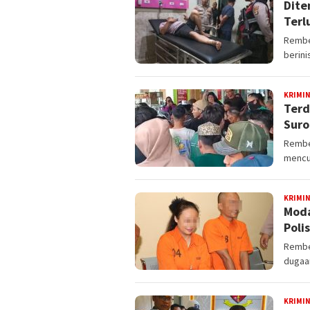
Dite
Terl
Rembe
berini
KRIMI
Terd
Suro
Rembe
mencu
KRIMI
Moda
Polis
Rembe
dugaan
KRIMI