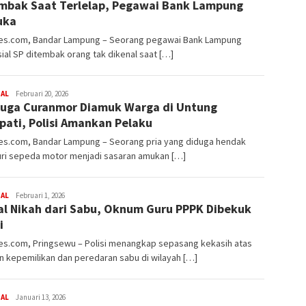
mbak Saat Terlelap, Pegawai Bank Lampung
rembes
uka
s.com, Bandar Lampung – Seorang pegawai Bank Lampung
sial SP ditembak orang tak dikenal saat […]
redaksi
NAL
Februari 20, 2026
uga Curanmor Diamuk Warga di Untung
rembes
pati, Polisi Amankan Pelaku
s.com, Bandar Lampung – Seorang pria yang diduga hendak
ri sepeda motor menjadi sasaran amukan […]
redaksi
NAL
Februari 1, 2026
l Nikah dari Sabu, Oknum Guru PPPK Dibekuk
rembes
i
s.com, Pringsewu – Polisi menangkap sepasang kekasih atas
 kepemilikan dan peredaran sabu di wilayah […]
redaksi
NAL
Januari 13, 2026