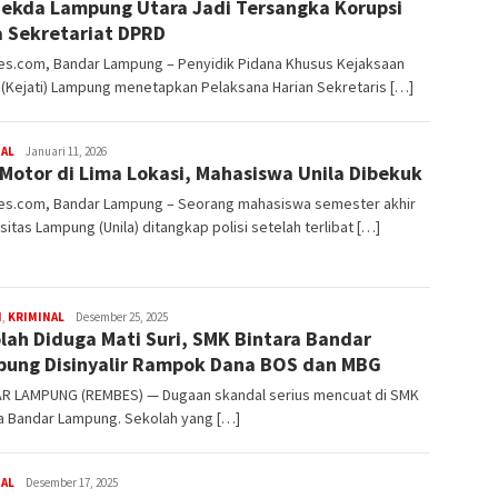
Sekda Lampung Utara Jadi Tersangka Korupsi
rembes
 Sekretariat DPRD
s.com, Bandar Lampung – Penyidik Pidana Khusus Kejaksaan
 (Kejati) Lampung menetapkan Pelaksana Harian Sekretaris […]
redaksi
NAL
Januari 11, 2026
 Motor di Lima Lokasi, Mahasiswa Unila Dibekuk
rembes
s.com, Bandar Lampung – Seorang mahasiswa semester akhir
sitas Lampung (Unila) ditangkap polisi setelah terlibat […]
redaksi
H
,
KRIMINAL
Desember 25, 2025
lah Diduga Mati Suri, SMK Bintara Bandar
rembes
ung Disinyalir Rampok Dana BOS dan MBG
R LAMPUNG (REMBES) — Dugaan skandal serius mencuat di SMK
ra Bandar Lampung. Sekolah yang […]
redaksi
NAL
Desember 17, 2025