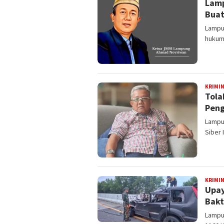
Lamp
Buat
Lampu
hukum
KRIMI
Tola
Peng
Lampu
Siber
KRIMI
Upay
Bakt
Lampu