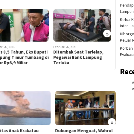
Pendapa
Lampung
Ketua K
Intan J
»
Diborgo
Keluar 
ri 26, 2026
Februari 26, 2026
Februari 20, 
Korban 
s 8,5 Tahun, Eks Bupati
Ditembak Saat Terlelap,
Terduga
Evaluas
pung Timur Tumbang di
Pegawai Bank Lampung
Warga di
r Rp6,9 Miliar
Terluka
Polisi A
Rec
w
»
vitas Anak Krakatau
Dukungan Menguat, Wahrul
Lansia