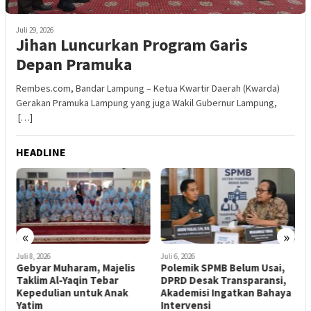
Juli 29, 2026
Jihan Luncurkan Program Garis
Depan Pramuka
Rembes.com, Bandar Lampung – Ketua Kwartir Daerah (Kwarda)
Gerakan Pramuka Lampung yang juga Wakil Gubernur Lampung,
[…]
HEADLINE
«
»
Juli 8, 2026
Juli 6, 2026
J
Gebyar Muharam, Majelis
Polemik SPMB Belum Usai,
A
Taklim Al-Yaqin Tebar
DPRD Desak Transparansi,
K
Kepedulian untuk Anak
Akademisi Ingatkan Bahaya
P
Yatim
Intervensi
K