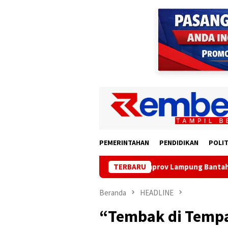
Loncat
ke
konten
PEMERINTAHAN
PENDIDIKAN
POLIT
Pemprov Lampung Bantah Sekda Terlibat Pera
TERBARU
Beranda
HEADLINE
“Tembak di Tempa