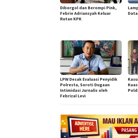
Diborgol dan Berompi Pink,
Lamp
Febrie Adriansyah Keluar
Data
Rutan KPK
LPW Desak Evaluasi Penyidik
Kasu
Polresta, Soroti Dugaan
Kuas
Intimidasi Jurnalis oleh
Pold
Febrizal Levi