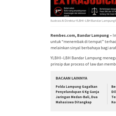
Ilustrasi AI Direktur YLBHI–LBH Bandar Lampun
Rembes.com, Bandar Lampung –
In
untuk “menembak di tempat” terhadap
melainkan sinyal berbahaya bagi ar
YLBHI–LBH Bandar Lampung menegas
prinsip due process of law dan memb
BACAAN LAINNYA
Polda Lampung Gagalkan
Be
Penyelundupan 6 Kg Ganja
Di
Jaringan Medan-Bali, Dua
Te
Mahasiswa Ditangkap
Ko