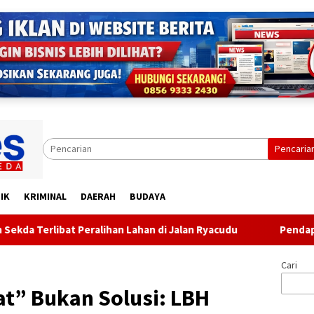
Pencaria
IK
KRIMINAL
DAERAH
BUDAYA
lihan Lahan di Jalan Ryacudu
Pendapatan Turun, Belanj
Cari
t” Bukan Solusi: LBH