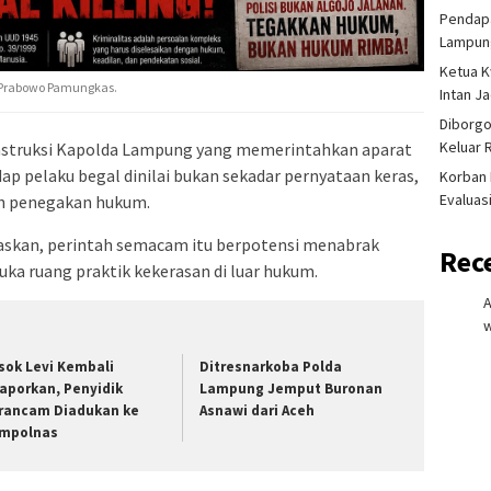
Pendapa
Lampung
Ketua K
g Prabowo Pamungkas.
Intan J
Diborgo
Keluar 
struksi Kapolda Lampung yang memerintahkan aparat
 pelaku begal dinilai bukan sekadar pernyataan keras,
Korban 
Evaluas
ah penegakan hukum.
kan, perintah semacam itu berpotensi menabrak
Rec
uka ruang praktik kekerasan di luar hukum.
w
sok Levi Kembali
Ditresnarkoba Polda
laporkan, Penyidik
Lampung Jemput Buronan
rancam Diadukan ke
Asnawi dari Aceh
mpolnas