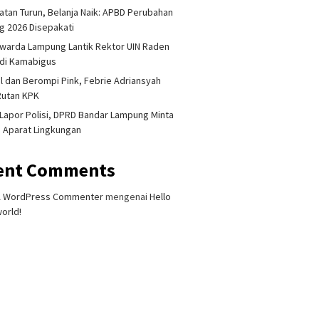
tan Turun, Belanja Naik: APBD Perubahan
 2026 Disepakati
warda Lampung Lantik Rektor UIN Raden
adi Kamabigus
l dan Berompi Pink, Febrie Adriansyah
Rutan KPK
Lapor Polisi, DPRD Bandar Lampung Minta
i Aparat Lingkungan
ent Comments
A WordPress Commenter
mengenai
Hello
orld!