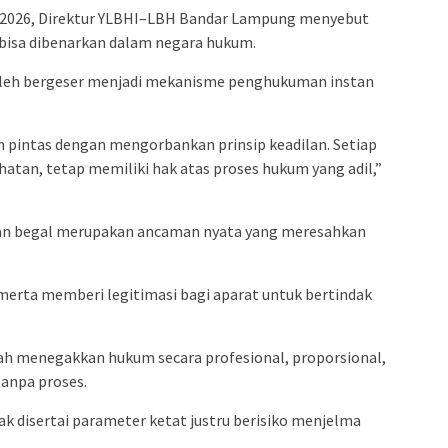
i 2026, Direktur YLBHI–LBH Bandar Lampung menyebut
bisa dibenarkan dalam negara hukum.
boleh bergeser menjadi mekanisme penghukuman instan
n pintas dengan mengorbankan prinsip keadilan. Setiap
hatan, tetap memiliki hak atas proses hukum yang adil,”
an begal merupakan ancaman nyata yang meresahkan
-merta memberi legitimasi bagi aparat untuk bertindak
ah menegakkan hukum secara profesional, proporsional,
anpa proses.
ak disertai parameter ketat justru berisiko menjelma