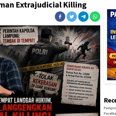
an Extrajudicial Killing
Rec
Pemprov
Peralih