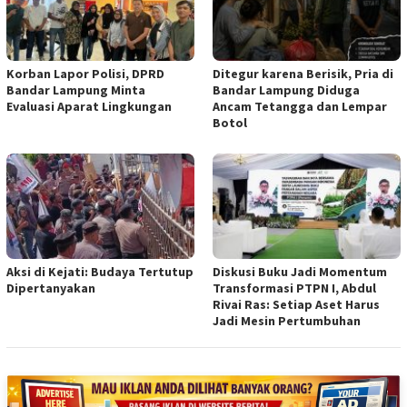
Korban Lapor Polisi, DPRD
Ditegur karena Berisik, Pria di
Bandar Lampung Minta
Bandar Lampung Diduga
Evaluasi Aparat Lingkungan
Ancam Tetangga dan Lempar
Botol
Aksi di Kejati: Budaya Tertutup
Diskusi Buku Jadi Momentum
Dipertanyakan
Transformasi PTPN I, Abdul
Rivai Ras: Setiap Aset Harus
Jadi Mesin Pertumbuhan