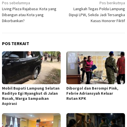
Navigasi
Pos sebelumnya
Pos berikutnya
Living Plaza Rajabasa: Kota yang
Langkah Tegas Polda Lampung
pos
Dibangun atau Kota yang
Dipuji LPW, Sekda Jadi Tersangka
Dikorbankan?
Kasus Honorer Fiktif
POS TERKAIT
Mobil Bupati Lampung Selatan
Diborgol dan Berompi Pink,
Radityo Egi Nyangkut di Jalan
Febrie Adriansyah Keluar
Rusak, Warga Sampaikan
Rutan KPK
Aspirasi