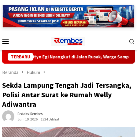
Loncat
ke
konten
Menu
Mobile
n Radityo Egi Nyangkut di Jalan Rusak, Warga Sampaikan Aspirasi
TERBARU
Beranda
Hukum
Sekda Lampung Tengah Jadi Tersangka,
Polisi Antar Surat ke Rumah Welly
Adiwantra
Redaksi Rembes
Juni 19, 2026
1324 Dilihat