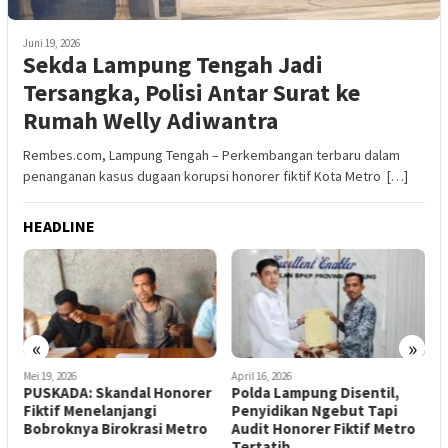
Juni 19, 2026
Sekda Lampung Tengah Jadi
Tersangka, Polisi Antar Surat ke
Rumah Welly Adiwantra
Rembes.com, Lampung Tengah – Perkembangan terbaru dalam
penanganan kasus dugaan korupsi honorer fiktif Kota Metro […]
HEADLINE
«
»
Mei 19, 2026
April 16, 2026
J
PUSKADA: Skandal Honorer
Polda Lampung Disentil,
A
Fiktif Menelanjangi
Penyidikan Ngebut Tapi
K
Bobroknya Birokrasi Metro
Audit Honorer Fiktif Metro
M
Tertatih
L