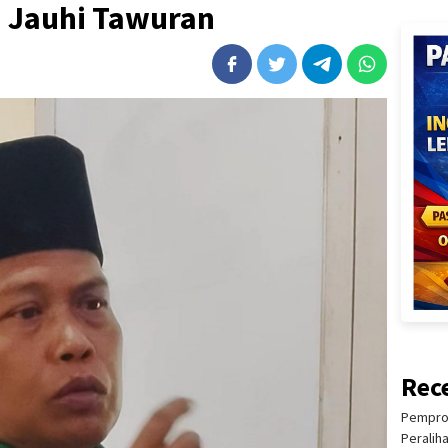
 Jauhi Tawuran
Rec
Pemprov
Peralih