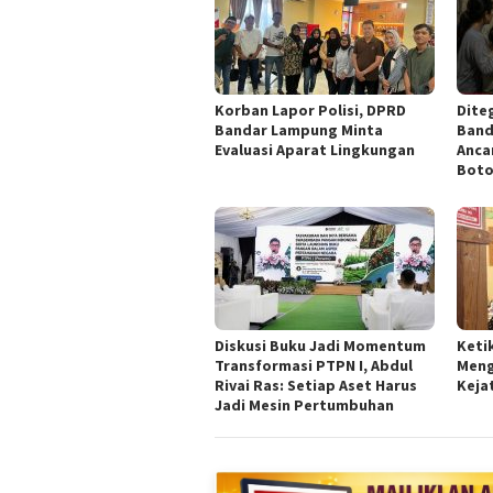
Korban Lapor Polisi, DPRD
Diteg
Bandar Lampung Minta
Band
Evaluasi Aparat Lingkungan
Anca
Boto
Diskusi Buku Jadi Momentum
Keti
Transformasi PTPN I, Abdul
Meng
Rivai Ras: Setiap Aset Harus
Keja
Jadi Mesin Pertumbuhan