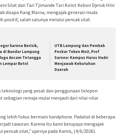
ni Silat dan Tari Tjimande Tari Kolot Kebon Djeruk Hilir
ab disapa Kang Marna, mengajak generasi muda
 positif, salah satunya melalui pencak silat.
tegur karena Berisik,
UTB Lampung dan Pemkab
ia di Bandar Lampung
Pesbar Teken MoU, Prof
duga Ancam Tetangga
Sarono: Kampus Harus Hadir
n Lempar Botol
Menjawab Kebutuhan
Daerah
teknologi yang pesat dan penggunaan telepon
sebagian remaja mulai menjauh dari nilai-nilai
ng lebih fokus bermain handphone. Padahal di beberapa
 terjadi tawuran. Karena itu kami berupaya mengajak
 pencak silat,” ujarnya pada Kamis, (4/6/2026).