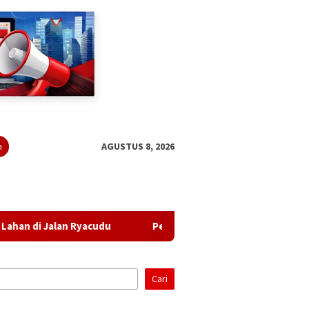
n
AGUSTUS 8, 2026
Ryacudu
Pendapatan Turun, Belanja Naik: APBD Perubaha
Cari