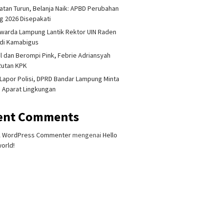
tan Turun, Belanja Naik: APBD Perubahan
 2026 Disepakati
warda Lampung Lantik Rektor UIN Raden
adi Kamabigus
l dan Berompi Pink, Febrie Adriansyah
Rutan KPK
Lapor Polisi, DPRD Bandar Lampung Minta
i Aparat Lingkungan
ent Comments
A WordPress Commenter
mengenai
Hello
orld!