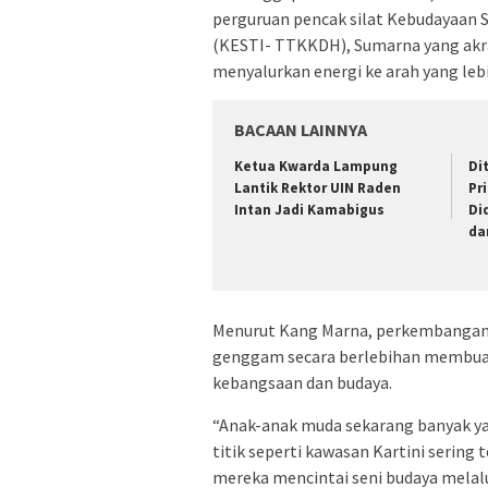
perguruan pencak silat Kebudayaan Se
(KESTI- TTKKDH), Sumarna yang akr
menyalurkan energi ke arah yang lebih
BACAAN LAINNYA
Ketua Kwarda Lampung
Di
Lantik Rektor UIN Raden
Pr
Intan Jadi Kamabigus
Di
da
Menurut Kang Marna, perkembangan 
genggam secara berlebihan membuat 
kebangsaan dan budaya.
“Anak-anak muda sekarang banyak ya
titik seperti kawasan Kartini sering
mereka mencintai seni budaya melalui