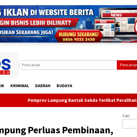
Pencaria
IK
KRIMINAL
DAERAH
BUDAYA
prov Lampung Bantah Sekda Terlibat Peralihan Lahan di Jalan 
Cari
mpung Perluas Pembinaan,