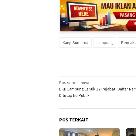
Kang Sumarna
Lampung
Pencak S
Navigasi
Pos sebelumnya
BKD Lampung Lantik 17 Pejabat, Daftar Na
pos
Ditutup ke Publik
POS TERKAIT