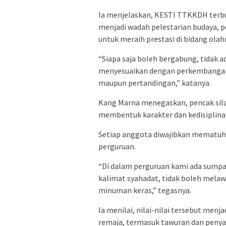
Ia menjelaskan, KESTI TTKKDH terbuk
menjadi wadah pelestarian budaya, 
untuk meraih prestasi di bidang olah
“Siapa saja boleh bergabung, tidak a
menyesuaikan dengan perkembangan 
maupun pertandingan,” katanya.
Kang Marna menegaskan, pencak silat
membentuk karakter dan kedisiplina
Setiap anggota diwajibkan mematuhi 
perguruan.
“Di dalam perguruan kami ada sumpa
kalimat syahadat, tidak boleh melaw
minuman keras,” tegasnya.
Ia menilai, nilai-nilai tersebut men
remaja, termasuk tawuran dan peny