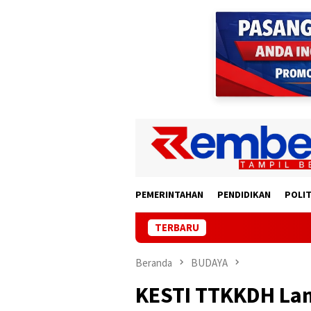
Loncat
ke
konten
PEMERINTAHAN
PENDIDIKAN
POLIT
TERBARU
Pem
Beranda
BUDAYA
KESTI TTKKDH La