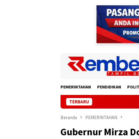
Loncat
ke
konten
PEMERINTAHAN
PENDIDIKAN
POLIT
TERBARU
Pempro
Beranda
PEMERINTAHAN
Gubernur Mirza Do