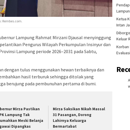
Pendapa
Lampung
Ketua K
k: Rembes.com.
Intan J
Diborgo
bernur Lampung Rahmat Mirzani Djausal menyinggung
Keluar 
 pelantikan Pengurus Wilayah Perkumpulan Insinyur dan
Korban 
 Provinsi Lampung periode 2026–2031 pada Sabtu,
Evaluas
Rec
ban dengan tulus menggunakan hewan terbaiknya dan
mbahkan hasil terburuk sehingga ditolak yang
ga berujung pada pembunuhan pertama di bumi.
w
bernur Mirza Pastikan
Mirza Saksikan Nikah Massal
PK Lampung Tak
31 Pasangan, Dorong
rumahkan Meski Belanja
Lahirnya Keluarga
gawai Dipangkas
Bermartabat