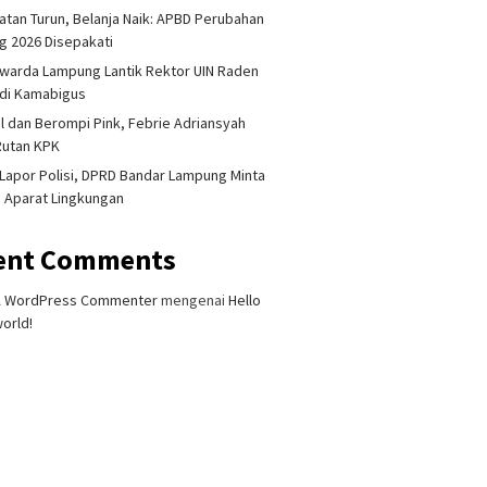
tan Turun, Belanja Naik: APBD Perubahan
 2026 Disepakati
warda Lampung Lantik Rektor UIN Raden
adi Kamabigus
l dan Berompi Pink, Febrie Adriansyah
Rutan KPK
Lapor Polisi, DPRD Bandar Lampung Minta
i Aparat Lingkungan
ent Comments
A WordPress Commenter
mengenai
Hello
orld!