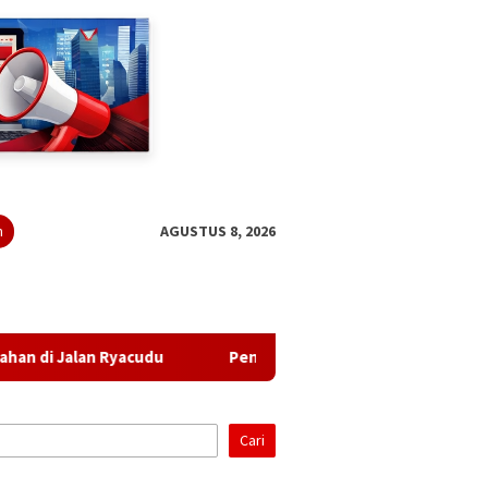
n
AGUSTUS 8, 2026
udu
Pendapatan Turun, Belanja Naik: APBD Perubahan La
Cari