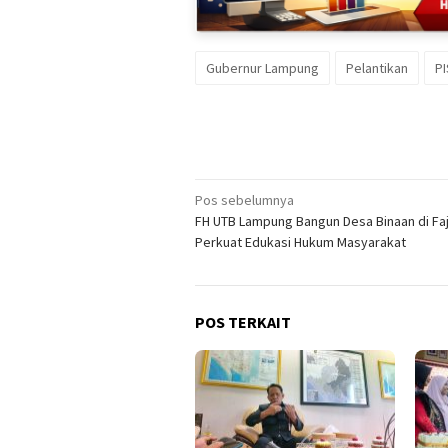
Gubernur Lampung
Pelantikan
P
Navigasi
Pos sebelumnya
FH UTB Lampung Bangun Desa Binaan di Faj
pos
Perkuat Edukasi Hukum Masyarakat
POS TERKAIT