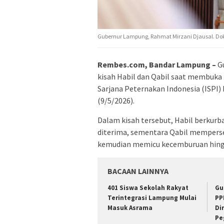
Gubernur Lampung, Rahmat Mirzani Djausal. Do
Rembes.com, Bandar Lampung –
Gu
kisah Habil dan Qabil saat membuka
Sarjana Peternakan Indonesia (ISPI)
(9/5/2026).
Dalam kisah tersebut, Habil berkur
diterima, sementara Qabil memperse
kemudian memicu kecemburuan hing
BACAAN LAINNYA
401 Siswa Sekolah Rakyat
Gu
Terintegrasi Lampung Mulai
PP
Masuk Asrama
Di
Pe