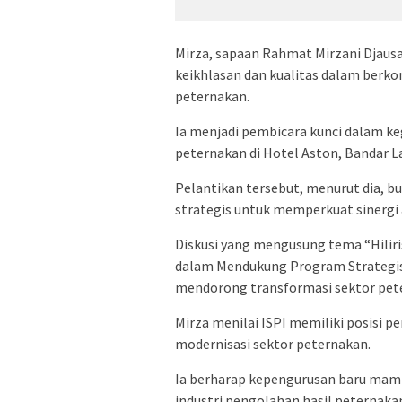
Mirza, sapaan Rahmat Mirzani Djausa
keikhlasan dan kualitas dalam berk
peternakan.
Ia menjadi pembicara kunci dalam keg
peternakan di Hotel Aston, Bandar 
Pelantikan tersebut, menurut dia, b
strategis untuk memperkuat sinergi 
Diskusi yang mengusung tema “Hili
dalam Mendukung Program Strategis
mendorong transformasi sektor petern
Mirza menilai ISPI memiliki posisi
modernisasi sektor peternakan.
Ia berharap kepengurusan baru mam
industri pengolahan hasil peternaka