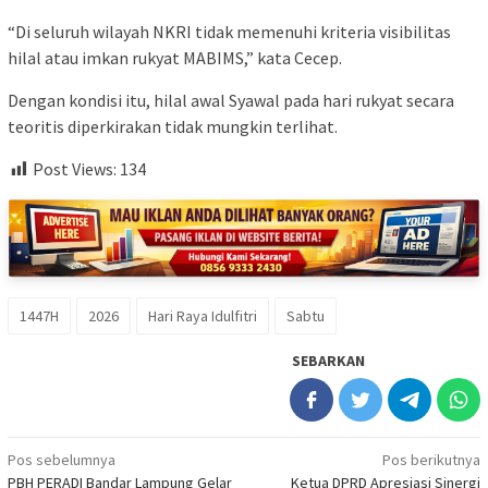
“Di seluruh wilayah NKRI tidak memenuhi kriteria visibilitas
hilal atau imkan rukyat MABIMS,” kata Cecep.
Dengan kondisi itu, hilal awal Syawal pada hari rukyat secara
teoritis diperkirakan tidak mungkin terlihat.
Post Views:
134
1447H
2026
Hari Raya Idulfitri
Sabtu
SEBARKAN
Navigasi
Pos sebelumnya
Pos berikutnya
PBH PERADI Bandar Lampung Gelar
Ketua DPRD Apresiasi Sinergi