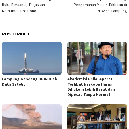
pos
Buka Bersama, Tegaskan
Pengamanan Malam Takbiran di
Komitmen Pro Bono
Provinsi Lampung
POS TERKAIT
Lampung Gandeng BRIN Olah
Akademisi Unila: Aparat
Data Satelit
Terlibat Narkoba Harus
Dihukum Lebih Berat dan
Dipecat Tanpa Hormat