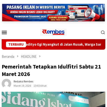
Loncat
ke
konten
Menu
Mobile
atan Radityo Egi Nyangkut di Jalan Rusak, Warga Sampaikan Aspi
TERBARU
Beranda
HEADLINE
Pemerintah Tetapkan Idulfitri Sabtu 21
Maret 2026
Redaksi Rembes
Maret 19, 2026
134 Dilihat