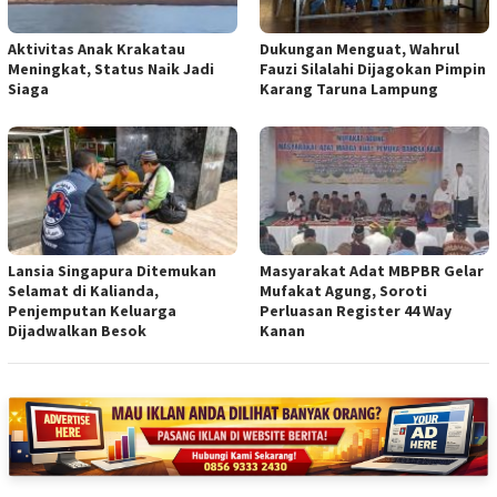
Aktivitas Anak Krakatau
Dukungan Menguat, Wahrul
Meningkat, Status Naik Jadi
Fauzi Silalahi Dijagokan Pimpin
Siaga
Karang Taruna Lampung
Lansia Singapura Ditemukan
Masyarakat Adat MBPBR Gelar
Selamat di Kalianda,
Mufakat Agung, Soroti
Penjemputan Keluarga
Perluasan Register 44 Way
Dijadwalkan Besok
Kanan