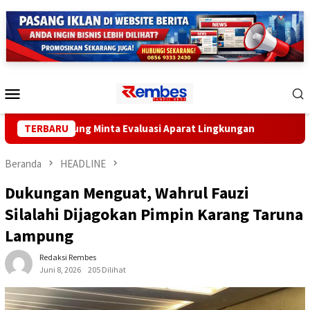
Loncat
ke
konten
Menu
Mobile
 Lampung Minta Evaluasi Aparat Lingkungan
TERBARU
Lampung Gand
Beranda
HEADLINE
Dukungan Menguat, Wahrul Fauzi
Silalahi Dijagokan Pimpin Karang Taruna
Lampung
Redaksi Rembes
Juni 8, 2026
205 Dilihat