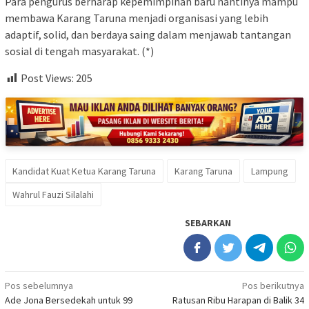
Para pengurus berharap kepemimpinan baru nantinya mampu
membawa Karang Taruna menjadi organisasi yang lebih
adaptif, solid, dan berdaya saing dalam menjawab tantangan
sosial di tengah masyarakat. (*)
Post Views:
205
Kandidat Kuat Ketua Karang Taruna
Karang Taruna
Lampung
Wahrul Fauzi Silalahi
SEBARKAN
Navigasi
Pos sebelumnya
Pos berikutnya
Ade Jona Bersedekah untuk 99
Ratusan Ribu Harapan di Balik 34
pos