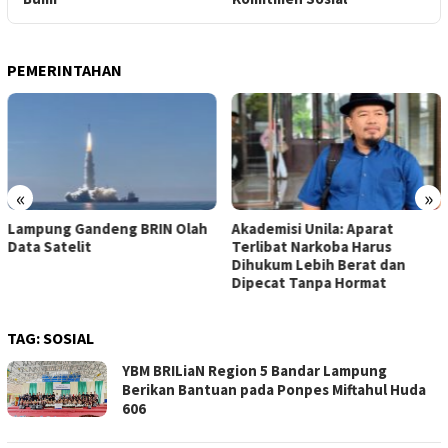
PEMERINTAHAN
«
»
Akademisi Unila: Aparat
Aktivitas Anak Krakatau
Terlibat Narkoba Harus
Meningkat, Status Naik Jadi
Dihukum Lebih Berat dan
Siaga
Dipecat Tanpa Hormat
TAG:
SOSIAL
YBM BRILiaN Region 5 Bandar Lampung
Berikan Bantuan pada Ponpes Miftahul Huda
606