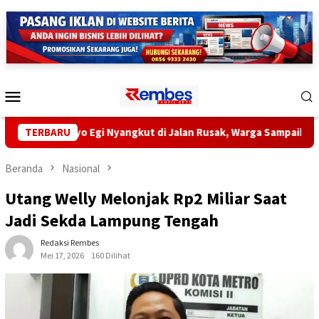
Loncat
ke
konten
Menu
Mobile
adityo Egi Nyangkut di Jalan Rusak, Warga Sampaikan Aspirasi
TERBARU
Beranda
Nasional
Utang Welly Melonjak Rp2 Miliar Saat
Jadi Sekda Lampung Tengah
Redaksi Rembes
Mei 17, 2026
160 Dilihat