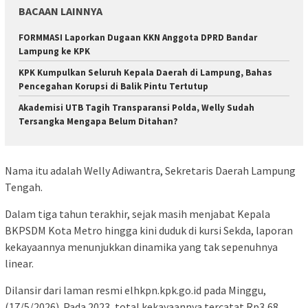
BACAAN LAINNYA
FORMMASI Laporkan Dugaan KKN Anggota DPRD Bandar
Lampung ke KPK
KPK Kumpulkan Seluruh Kepala Daerah di Lampung, Bahas
Pencegahan Korupsi di Balik Pintu Tertutup
Akademisi UTB Tagih Transparansi Polda, Welly Sudah
Tersangka Mengapa Belum Ditahan?
Nama itu adalah Welly Adiwantra, Sekretaris Daerah Lampung
Tengah.
Dalam tiga tahun terakhir, sejak masih menjabat Kepala
BKPSDM Kota Metro hingga kini duduk di kursi Sekda, laporan
kekayaannya menunjukkan dinamika yang tak sepenuhnya
linear.
Dilansir dari laman resmi elhkpn.kpk.go.id pada Minggu,
(17/5/2026). Pada 2023, total kekayaannya tercatat Rp3,68