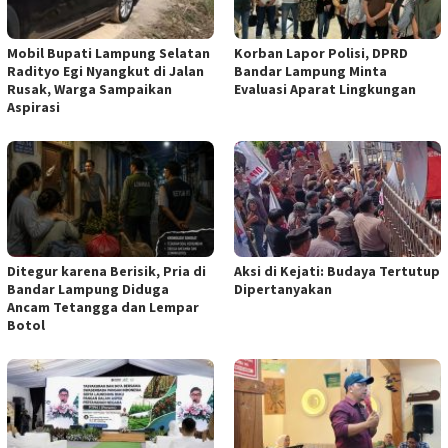
Mobil Bupati Lampung Selatan
Korban Lapor Polisi, DPRD
Radityo Egi Nyangkut di Jalan
Bandar Lampung Minta
Rusak, Warga Sampaikan
Evaluasi Aparat Lingkungan
Aspirasi
Ditegur karena Berisik, Pria di
Aksi di Kejati: Budaya Tertutup
Bandar Lampung Diduga
Dipertanyakan
Ancam Tetangga dan Lempar
Botol