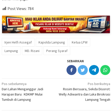
Post Views:
784
Irjen Helfi Assegaf
Kapolda Lampung
Ketua LPW
Lampung
MD. Rizani
Perang Syaraf
SEBARKAN
Navigasi
Pos sebelumnya
Pos berikutnya
Dari Lahan Menganggur Jadi
Rosim Bersuara, Sekda Disorot:
pos
Harapan Baru: KDKMP Mulai
Welly Adiwantra dan Luka Birokrasi
Tumbuh di Lampung
Lampung Tengah