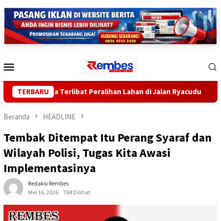
Loncat
ke
konten
Menu
Mobile
Sekda Terlibat Peralihan Lahan di Jalan Ryacudu
TERBARU
Pendap
Beranda
HEADLINE
Tembak Ditempat Itu Perang Syaraf dan
Wilayah Polisi, Tugas Kita Awasi
Implementasinya
Redaksi Rembes
Mei 16, 2026
784 Dilihat