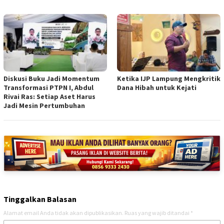
Diskusi Buku Jadi Momentum
Ketika IJP Lampung Mengkritik
Transformasi PTPN I, Abdul
Dana Hibah untuk Kejati
Rivai Ras: Setiap Aset Harus
Jadi Mesin Pertumbuhan
Tinggalkan Balasan
Alamat email Anda tidak akan dipublikasikan.
Ruas yang wajib ditandai
*