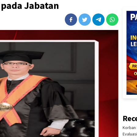
 pada Jabatan
Rec
Korban 
Evaluas