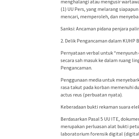
menghalangi atau mengusir wartawan
(1) UU Pers, yang melarang siapapu
mencari, memperoleh, dan menyebar
Sanksi: Ancaman pidana penjara pali
2. Delik Pengancaman dalam KUHP Ba
Pernyataan verbal untuk “menyuruh
secara sah masuk ke dalam ruang li
Pengancaman.
Penggunaan media untuk menyebark
rasa takut pada korban memenuhi du
actus reus (perbuatan nyata).
Keberadaan bukti rekaman suara elek
Berdasarkan Pasal 5 UU ITE, dokumen
merupakan perluasan alat bukti petu
laboratorium forensik digital (digit