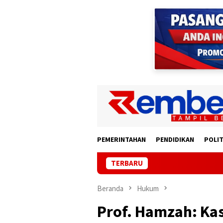
Loncat
ke
konten
PEMERINTAHAN
PENDIDIKAN
POLIT
TERBARU
Korban Lapor Po
Beranda
Hukum
Prof. Hamzah: Ka