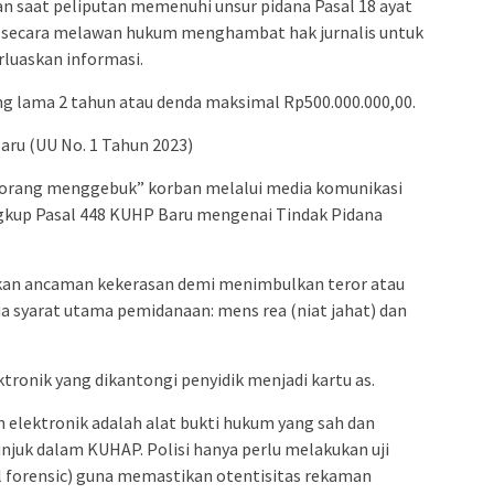
 saat peliputan memenuhi unsur pidana Pasal 18 ayat
n secara melawan hukum menghambat hak jurnalis untuk
luaskan informasi.
ng lama 2 tahun atau denda maksimal Rp500.000.000,00.
ru (UU No. 1 Tahun 2023)
 orang menggebuk” korban melalui media komunikasi
ngkup Pasal 448 KUHP Baru mengenai Tindak Pidana
an ancaman kekerasan demi menimbulkan teror atau
a syarat utama pemidanaan: mens rea (niat jahat) dan
tronik yang dikantongi penyidik menjadi kartu as.
 elektronik adalah alat bukti hukum yang sah dan
njuk dalam KUHAP. Polisi hanya perlu melakukan uji
al forensic) guna memastikan otentisitas rekaman