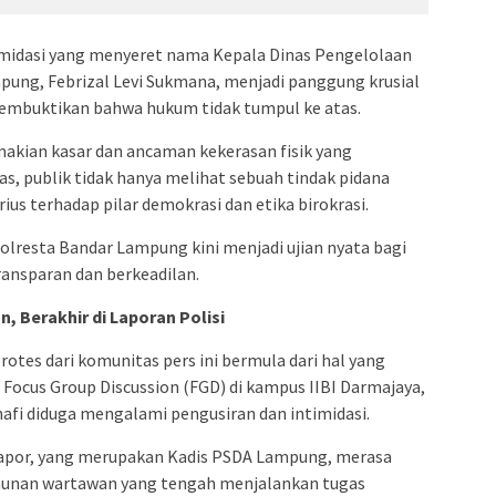
midasi yang menyeret nama Kepala Dinas Pengelolaan
pung, Febrizal Levi Sukmana, menjadi panggung krusial
embuktikan bahwa hukum tidak tumpul ke atas.
makian kasar dan ancaman kekerasan fisik yang
as, publik tidak hanya melihat sebuah tindak pidana
us terhadap pilar demokrasi dan etika birokrasi.
olresta Bandar Lampung kini menjadi ujian nyata bagi
nsparan dan berkeadilan.
n, Berakhir di Laporan Polisi
tes dari komunitas pers ini bermula dari hal yang
 Focus Group Discussion (FGD) di kampus IIBI Darmajaya,
afi diduga mengalami pengusiran dan intimidasi.
erlapor, yang merupakan Kadis PSDA Lampung, merasa
munan wartawan yang tengah menjalankan tugas