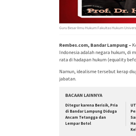
Guru Besar Ilmu Hukum Fakultas Hukum Universit
Rembes.com, Bandar Lampung –
Ko
Indonesia adalah negara hukum, di 
rata di hadapan hukum (equality befo
Namun, idealisme tersebut kerap di
jabatan.
BACAAN LAINNYA
Ditegur karena Berisik, Pria
UT
di Bandar Lampung Diduga
Pe
Ancam Tetangga dan
Sa
Lempar Botol
Ha
Ke