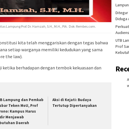
Lampung
Ditegur
Diduga 
Perkuat
as Lampung Prof. Dr. Hamzah, S.H., M.H., PIA. Dok: Rembes.com.
Audiens
UTB La
nstitusi kita telah menggariskan dengan tegas bahwa
Prof Sa
mana setiap warganya memiliki kedudukan yang sama
Kebutu
re the law).
Rec
uji ketika berhadapan dengan tembok kekuasaan dan
w
B Lampung dan Pemkab
Aksi di Kejati: Budaya
sbar Teken MoU, Prof
Tertutup Dipertanyakan
rono: Kampus Harus
dir Menjawab
butuhan Daerah