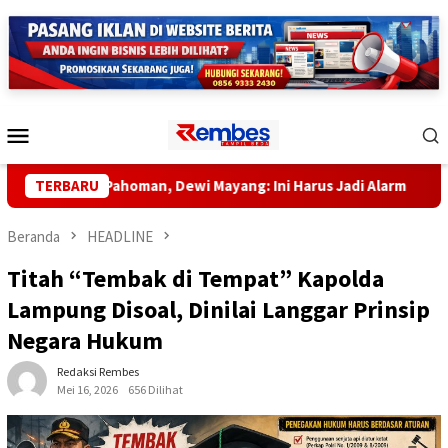
Loncat
ke
konten
Menu
Mobile
ah Pahoman, Dewi Mayang: Ini Harus Jadi Alarm
TERBARU
Bayi Pe
Beranda
HEADLINE
Titah “Tembak di Tempat” Kapolda
Lampung Disoal, Dinilai Langgar Prinsip
Negara Hukum
Redaksi Rembes
Mei 16, 2026
656 Dilihat