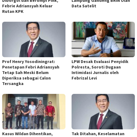
Diborgol dan Berompi Pink,
Lampung Gandeng BRIN Olah
Febrie Adriansyah Keluar
Data Satelit
Rutan KPK
Prof Henry Yosodiningrat:
LPW Desak Evaluasi Penyidik
Penetapan Febri Adriansyah
Polresta, Soroti Dugaan
Tetap Sah Meski Belum
Intimidasi Jurnalis oleh
Diperiksa sebagai Calon
Febrizal Levi
Tersangka
Kasus Wildan Dihentikan,
Tak Ditahan, Keselamatan