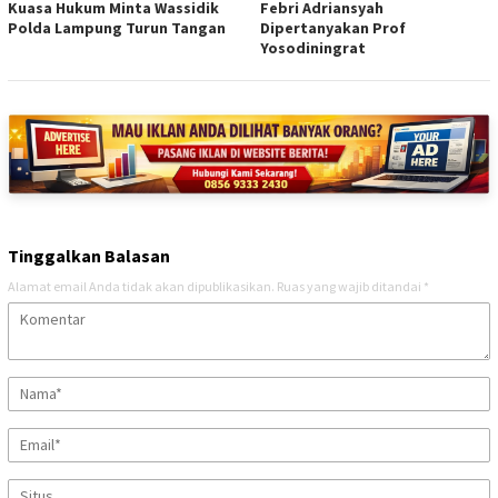
Kuasa Hukum Minta Wassidik
Febri Adriansyah
Polda Lampung Turun Tangan
Dipertanyakan Prof
Yosodiningrat
Tinggalkan Balasan
Alamat email Anda tidak akan dipublikasikan.
Ruas yang wajib ditandai
*