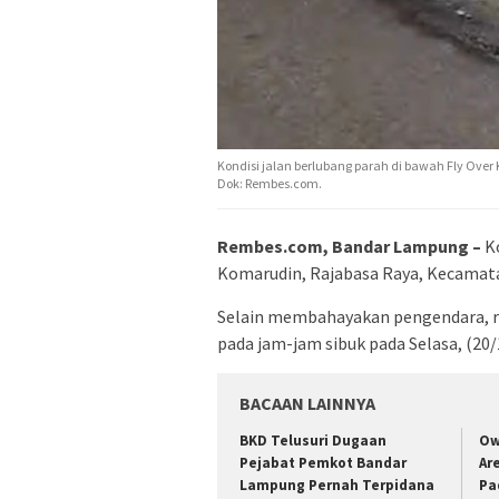
Kondisi jalan berlubang parah di bawah Fly Ov
Dok: Rembes.com.
Rembes.com, Bandar Lampung –
Ko
Komarudin, Rajabasa Raya, Kecamat
Selain membahayakan pengendara, r
pada jam-jam sibuk pada Selasa, (20/
BACAAN LAINNYA
BKD Telusuri Dugaan
Ow
Pejabat Pemkot Bandar
Ar
Lampung Pernah Terpidana
Pa