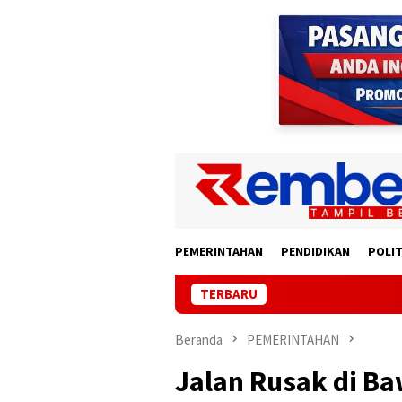
Loncat
ke
konten
PEMERINTAHAN
PENDIDIKAN
POLIT
TERBARU
Korban Lapor
Beranda
PEMERINTAHAN
Jalan Rusak di B