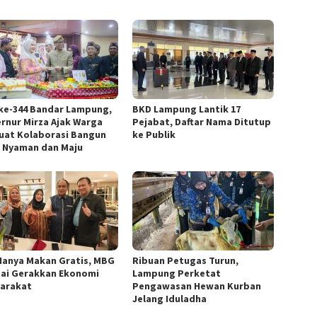
ke-344 Bandar Lampung,
BKD Lampung Lantik 17
rnur Mirza Ajak Warga
Pejabat, Daftar Nama Ditutup
uat Kolaborasi Bangun
ke Publik
 Nyaman dan Maju
Hanya Makan Gratis, MBG
Ribuan Petugas Turun,
ai Gerakkan Ekonomi
Lampung Perketat
arakat
Pengawasan Hewan Kurban
Jelang Iduladha