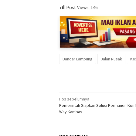
Post Views:
146
Bandar Lampung
Jalan Rusak
Ke
Navigasi
Pos sebelumnya
Pemerintah Siapkan Solusi Permanen Konfl
pos
Way Kambas
POS TERKAIT