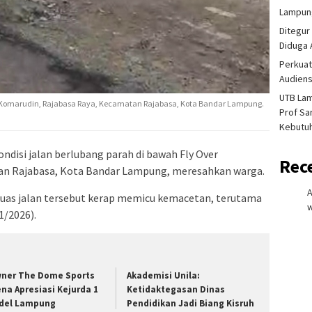
Lampung
Ditegur
Diduga 
Perkuat
Audiens
UTB La
er Komarudin, Rajabasa Raya, Kecamatan Rajabasa, Kota Bandar Lampung.
Prof Sa
Kebutu
ndisi jalan berlubang parah di bawah Fly Over
Rec
an Rajabasa, Kota Bandar Lampung, meresahkan warga.
uas jalan tersebut kerap memicu kemacetan, terutama
w
1/2026).
ner The Dome Sports
Akademisi Unila:
ena Apresiasi Kejurda 1
Ketidaktegasan Dinas
del Lampung
Pendidikan Jadi Biang Kisruh