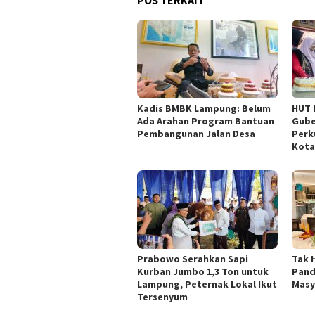
Kadis BMBK Lampung: Belum
HUT 
Ada Arahan Program Bantuan
Gube
Pembangunan Jalan Desa
Perk
Kota
Prabowo Serahkan Sapi
Tak 
Kurban Jumbo 1,3 Ton untuk
Pand
Lampung, Peternak Lokal Ikut
Masy
Tersenyum