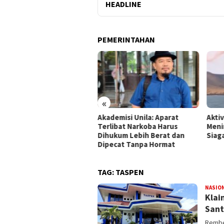
HEADLINE
PEMERINTAHAN
«
mpung Gandeng BRIN Olah
Akademisi Unila: Aparat
Akti
a Satelit
Terlibat Narkoba Harus
Meni
Dihukum Lebih Berat dan
Siag
Dipecat Tanpa Hormat
TAG:
TASPEN
NASIO
Klai
Sant
Rembe