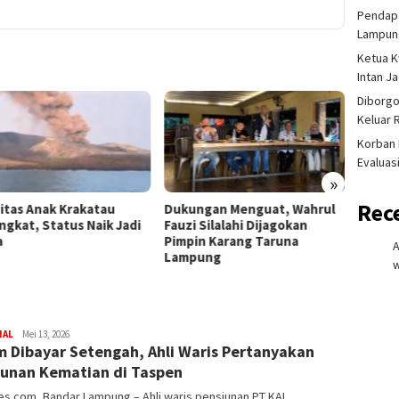
Pendapa
Lampung
Ketua K
Intan J
Diborgo
Keluar 
Korban 
Evaluas
»
Rec
vitas Anak Krakatau
Dukungan Menguat, Wahrul
Lansia
ngkat, Status Naik Jadi
Fauzi Silalahi Dijagokan
Selama
a
Pimpin Karang Taruna
Penje
Lampung
Dijadw
w
redaksi
NAL
Mei 13, 2026
m Dibayar Setengah, Ahli Waris Pertanyakan
rembes
unan Kematian di Taspen
s.com, Bandar Lampung – Ahli waris pensiunan PT KAI