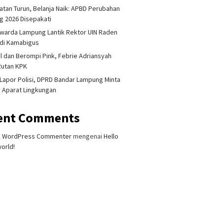
tan Turun, Belanja Naik: APBD Perubahan
 2026 Disepakati
warda Lampung Lantik Rektor UIN Raden
adi Kamabigus
l dan Berompi Pink, Febrie Adriansyah
Rutan KPK
Lapor Polisi, DPRD Bandar Lampung Minta
i Aparat Lingkungan
ent Comments
 Singapura Ditemukan
Lampung Gandeng BRIN Olah
Akademis
t di Kalianda,
Data Satelit
Terliba
mputan Keluarga
Dihukum
A WordPress Commenter
mengenai
Hello
alkan Besok
Dipecat
orld!