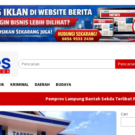
Pencaria
IK
KRIMINAL
DAERAH
BUDAYA
Pemprov Lampung Bantah Sekda Terlibat Peralihan L
Cari