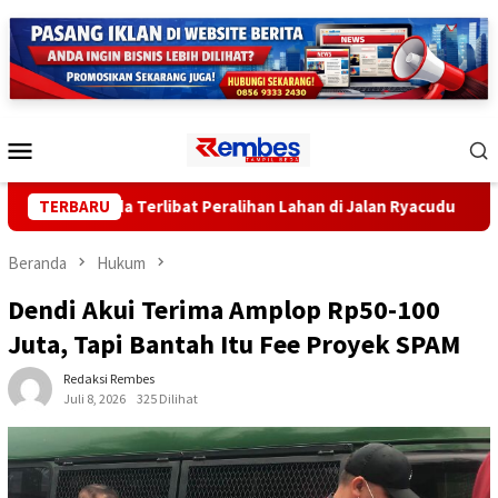
Loncat
ke
konten
Menu
Mobile
Sekda Terlibat Peralihan Lahan di Jalan Ryacudu
TERBARU
Penda
Beranda
Hukum
Dendi Akui Terima Amplop Rp50-100
Juta, Tapi Bantah Itu Fee Proyek SPAM
Redaksi Rembes
Juli 8, 2026
325 Dilihat