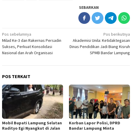
SEBARKAN
Navigasi
Pos sebelumnya
Pos berikutnya
Milad Ke-3 dan Rakernas Persadin
Akademisi Unila: Ketidaktegasan
pos
Sukses, Perkuat Konsolidasi
Dinas Pendidikan Jadi Biang Kisruh
Nasional dan Arah Organisasi
SPMB Bandar Lampung
POS TERKAIT
Mobil Bupati Lampung Selatan
Korban Lapor Polisi, DPRD
Radityo Egi Nyangkut di Jalan
Bandar Lampung Minta