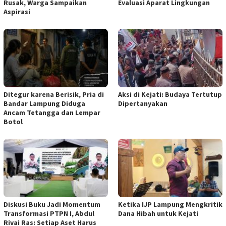
Rusak, Warga Sampaikan
Evaluasi Aparat Lingkungan
Aspirasi
Ditegur karena Berisik, Pria di
Aksi di Kejati: Budaya Tertutup
Bandar Lampung Diduga
Dipertanyakan
Ancam Tetangga dan Lempar
Botol
Diskusi Buku Jadi Momentum
Ketika IJP Lampung Mengkritik
Transformasi PTPN I, Abdul
Dana Hibah untuk Kejati
Rivai Ras: Setiap Aset Harus