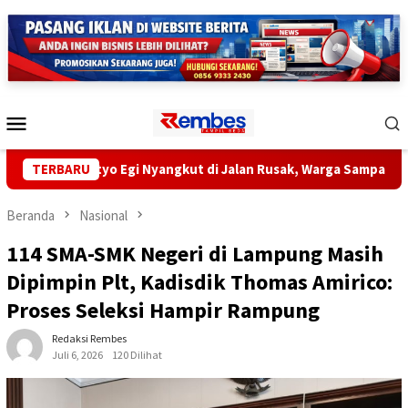
Loncat
ke
konten
Menu
Mobile
Radityo Egi Nyangkut di Jalan Rusak, Warga Sampaikan Aspirasi
TERBARU
Beranda
Nasional
114 SMA-SMK Negeri di Lampung Masih
Dipimpin Plt, Kadisdik Thomas Amirico:
Proses Seleksi Hampir Rampung
Redaksi Rembes
Juli 6, 2026
120 Dilihat