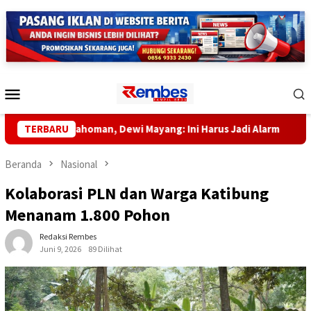
Loncat
ke
konten
Menu
Mobile
ah Pahoman, Dewi Mayang: Ini Harus Jadi Alarm
TERBARU
Bayi Pe
Beranda
Nasional
Kolaborasi PLN dan Warga Katibung
Menanam 1.800 Pohon
Redaksi Rembes
Juni 9, 2026
89 Dilihat