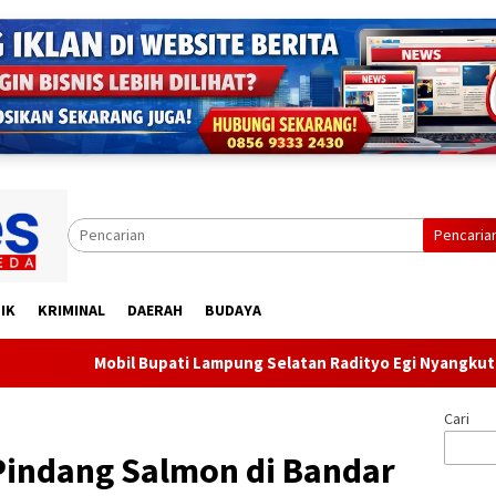
Pencaria
IK
KRIMINAL
DAERAH
BUDAYA
 Bupati Lampung Selatan Radityo Egi Nyangkut di Jalan Rusak, Wa
Cari
Pindang Salmon di Bandar