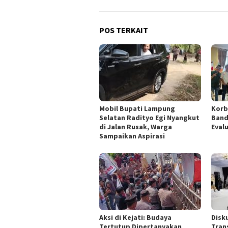
POS TERKAIT
Mobil Bupati Lampung
Korb
Selatan Radityo Egi Nyangkut
Band
di Jalan Rusak, Warga
Eval
Sampaikan Aspirasi
Aksi di Kejati: Budaya
Disk
Tertutup Dipertanyakan
Tran