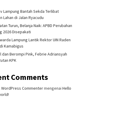
i
 Lampung Bantah Sekda Terlibat
an Lahan di Jalan Ryacudu
tan Turun, Belanja Naik: APBD Perubahan
 2026 Disepakati
warda Lampung Lantik Rektor UIN Raden
adi Kamabigus
l dan Berompi Pink, Febrie Adriansyah
Rutan KPK
ent Comments
A WordPress Commenter
mengenai
Hello
orld!