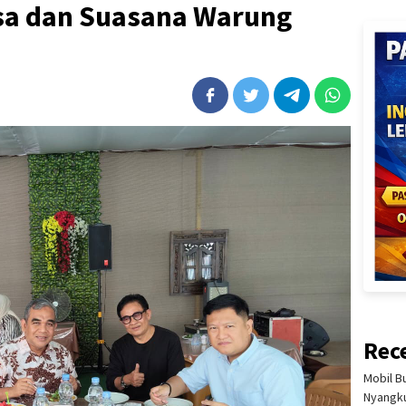
sa dan Suasana Warung
Rec
Mobil B
Nyangku