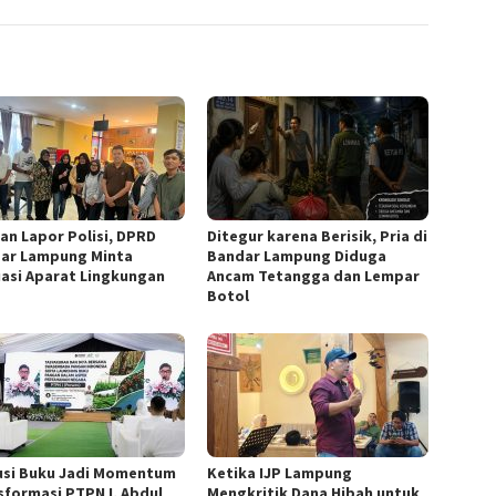
an Lapor Polisi, DPRD
Ditegur karena Berisik, Pria di
ar Lampung Minta
Bandar Lampung Diduga
uasi Aparat Lingkungan
Ancam Tetangga dan Lempar
Botol
usi Buku Jadi Momentum
Ketika IJP Lampung
sformasi PTPN I, Abdul
Mengkritik Dana Hibah untuk