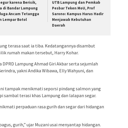
tegur karena Berisik,
UTB Lampung dan Pemkab
ia di Bandar Lampung
Pesbar Teken MoU, Prof
duga Ancam Tetangga
Sarono: Kampus Harus Hadir
n Lempar Botol
Menjawab Kebutuhan
Daerah
ung terasa saat ia tiba. Kedatangannya disambut
ilik rumah makan tersebut, Harry Kohar.
 DPRD Lampung Ahmad Giri Akbar serta sejumlah
rindra, yakni Andika Wibawa, Elly Wahyuni, dan
ani tampak menikmati seporsi pindang salmon yang
pi sambal terasi khas Lampung dan lalapan segar.
nikmati perpaduan rasa gurih dan segar dari hidangan
 bagus, gurih,” ujar Muzani usai menyantap hidangan.