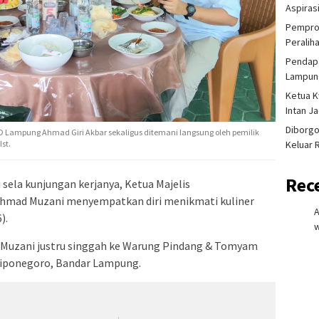
Aspiras
Pemprov
Peralih
Pendapa
Lampung
Ketua K
Intan J
Diborgo
Lampung Ahmad Giri Akbar sekaligus ditemani langsung oleh pemilik
st.
Keluar 
Rec
 sela kunjungan kerjanya, Ketua Majelis
hmad Muzani menyempatkan diri menikmati kuliner
).
w
Muzani justru singgah ke Warung Pindang & Tomyam
 Diponegoro, Bandar Lampung.