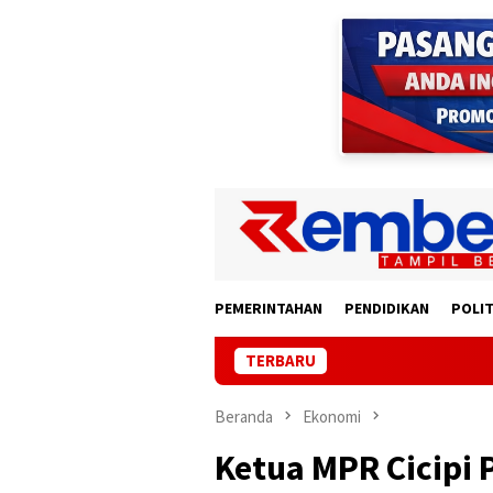
Loncat
ke
konten
PEMERINTAHAN
PENDIDIKAN
POLIT
TERBARU
Mobil
Beranda
Ekonomi
Ketua MPR Cicipi 