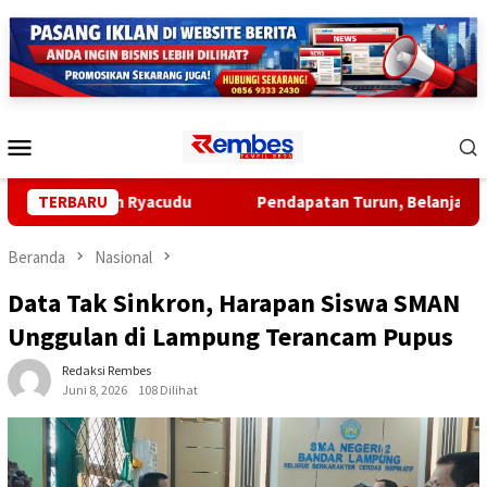
Loncat
ke
konten
Menu
Mobile
di Jalan Ryacudu
TERBARU
Pendapatan Turun, Belanja Naik: APBD
Beranda
Nasional
Data Tak Sinkron, Harapan Siswa SMAN
Unggulan di Lampung Terancam Pupus
Redaksi Rembes
Juni 8, 2026
108 Dilihat