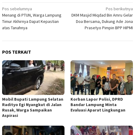
Navigasi
Pos sebelumnya
Pos berikutnya
Menang di PTUN, Warga Lampung
DKM Masjid Miqdad Bin Amru Gelar
pos
Timur Akhirnya Dapat Kepastian
Doa Bersama, Dukung Ade Jona
atas Tanahnya
Prasetyo Pimpin BPP HIPMI
POS TERKAIT
Mobil Bupati Lampung Selatan
Korban Lapor Polisi, DPRD
Radityo Egi Nyangkut di Jalan
Bandar Lampung Minta
Rusak, Warga Sampaikan
Evaluasi Aparat Lingkungan
Aspirasi