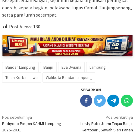
Kesejahteraan Rakyat, sejumlah kepala organisasi perangkat
daerah, kepala bagian, pelaksana tugas Camat Tanjungsenang,
serta para lurah setempat.
Post Views:
130
Bandar Lampung
Banjir
Eva Dwiana
Lampung
Telan Korban Jiwa
Walikota Bandar Lampung
SEBARKAN
Navigasi
Pos sebelumnya
Pos berikutnya
Budiyono Pimpin KAHMI Lampung
Lesty Putri Utami Tinjau Banjir
pos
2026–2031
Kertosari, Sawah Siap Panen