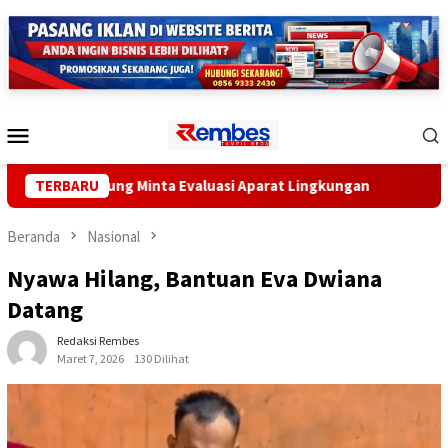
Loncat
ke
konten
Menu
Mobile
Lampung Minta Evaluasi Aparat Lingkungan
TERBARU
Lampung Gand
Beranda
Nasional
Nyawa Hilang, Bantuan Eva Dwiana
Datang
Redaksi Rembes
Maret 7, 2026
130 Dilihat