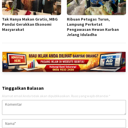
Tak Hanya Makan Gratis, MBG
Ribuan Petugas Turun,
Pandai Gerakkan Ekonomi
Lampung Perketat
Masyarakat
Pengawasan Hewan Kurban
Jelang Iduladha
Tinggalkan Balasan
Alamat email Anda tidak akan dipublikasikan.
Ruas yang wajib ditandai
*