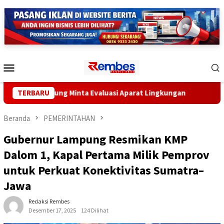
Loncat
ke
konten
Menu
Mobile
Lampung Minta Evaluasi Aparat Lingkungan
TERBARU
Lampung Gande
Beranda
PEMERINTAHAN
Gubernur Lampung Resmikan KMP
Dalom 1, Kapal Pertama Milik Pemprov
untuk Perkuat Konektivitas Sumatra–
Jawa
Redaksi Rembes
Desember 17, 2025
124 Dilihat