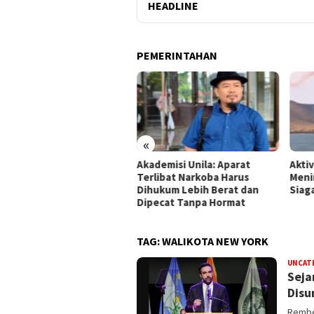
HEADLINE
PEMERINTAHAN
«
mpung Gandeng BRIN Olah
Akademisi Unila: Aparat
Akti
a Satelit
Terlibat Narkoba Harus
Meni
Dihukum Lebih Berat dan
Siag
Dipecat Tanpa Hormat
TAG:
WALIKOTA NEW YORK
UNCAT
Seja
Disu
Rembes