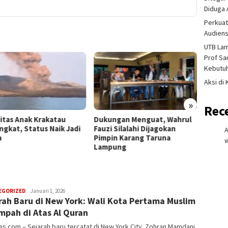
Diduga 
Perkuat
Audiens
UTB La
Prof Sa
Kebutu
Aksi di
»
Rec
vitas Anak Krakatau
Dukungan Menguat, Wahrul
Lansia
ngkat, Status Naik Jadi
Fauzi Silalahi Dijagokan
Selama
a
Pimpin Karang Taruna
Penje
w
Lampung
Dijadw
redaksi
EGORIZED
Januari 1, 2026
rah Baru di New York: Wali Kota Pertama Muslim
rembes
mpah di Atas Al Quran
.com – Sejarah baru tercatat di New York City. Zohran Mamdani