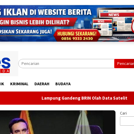
Pencaria
IK
KRIMINAL
DAERAH
BUDAYA
Lampung Gandeng BRIN Olah Data Satelit
Dit
Cari