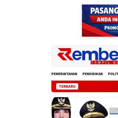
Loncat
ke
konten
PEMERINTAHAN
PENDIDIKAN
POLIT
TERBARU
Korba