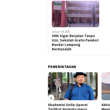
Januari 20, 2026
SMA Siger Berjalan Tanpa
Izin, Sekolah Gratis Pemkot
Bandar Lampung
Bermasalah
PEMERINTAHAN
«
mpung Gandeng BRIN Olah
Akademisi Unila: Aparat
Akti
a Satelit
Terlibat Narkoba Harus
Meni