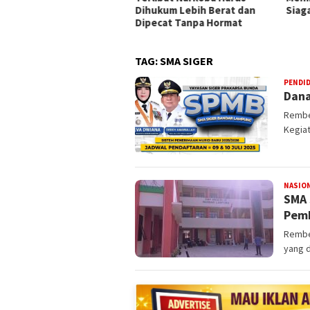
Dihukum Lebih Berat dan
Siag
Dipecat Tanpa Hormat
TAG:
SMA SIGER
PENDI
Dana
Rembe
Kegiat
NASIO
SMA 
Pemk
Rembe
yang 