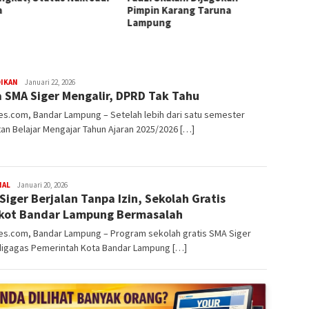
a
Pimpin Karang Taruna
Penje
Lampung
Dijadw
redaksi
DIKAN
Januari 22, 2026
 SMA Siger Mengalir, DPRD Tak Tahu
rembes
s.com, Bandar Lampung – Setelah lebih dari satu semester
an Belajar Mengajar Tahun Ajaran 2025/2026 […]
redaksi
NAL
Januari 20, 2026
Siger Berjalan Tanpa Izin, Sekolah Gratis
rembes
ot Bandar Lampung Bermasalah
s.com, Bandar Lampung – Program sekolah gratis SMA Siger
digagas Pemerintah Kota Bandar Lampung […]