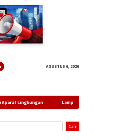
n
AGUSTUS 6, 2026
gkungan
Lampung Gandeng BRIN Olah Data Satelit
Cari