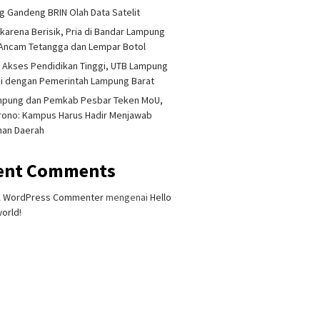
 Gandeng BRIN Olah Data Satelit
 karena Berisik, Pria di Bandar Lampung
Ancam Tetangga dan Lempar Botol
 Akses Pendidikan Tinggi, UTB Lampung
i dengan Pemerintah Lampung Barat
mpung dan Pemkab Pesbar Teken MoU,
rono: Kampus Harus Hadir Menjawab
han Daerah
ent Comments
A WordPress Commenter
mengenai
Hello
orld!
 Singapura Ditemukan
Lampung Gandeng BRIN Olah
Akademis
t di Kalianda,
Data Satelit
Terliba