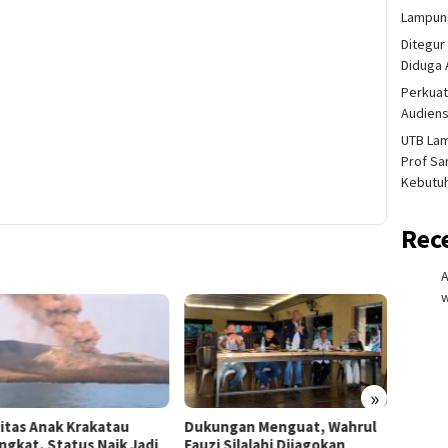
Lampung
Ditegur
Diduga 
Perkuat
Audiens
UTB La
Prof Sa
Kebutu
Rec
w
»
vitas Anak Krakatau
Dukungan Menguat, Wahrul
Lansia
ngkat, Status Naik Jadi
Fauzi Silalahi Dijagokan
Selama