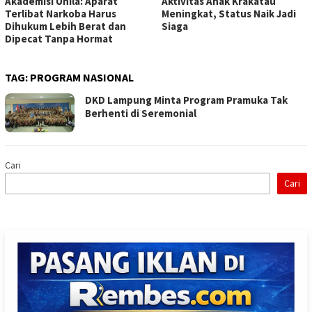
Akademisi Unila: Aparat
Aktivitas Anak Krakatau
Terlibat Narkoba Harus
Meningkat, Status Naik Jadi
Dihukum Lebih Berat dan
Siaga
Dipecat Tanpa Hormat
TAG:
PROGRAM NASIONAL
DKD Lampung Minta Program Pramuka Tak
Berhenti di Seremonial
Cari
Cari