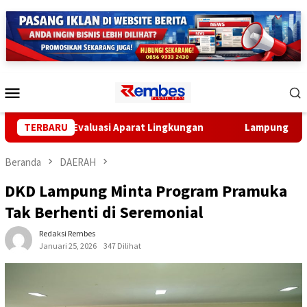
Loncat
ke
konten
Menu
Mobile
inta Evaluasi Aparat Lingkungan
TERBARU
Lampung Gandeng BRIN 
Beranda
DAERAH
DKD Lampung Minta Program Pramuka
Tak Berhenti di Seremonial
Redaksi Rembes
Januari 25, 2026
347 Dilihat