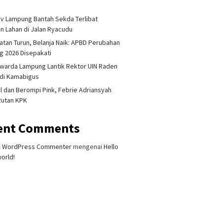
i
 Lampung Bantah Sekda Terlibat
an Lahan di Jalan Ryacudu
tan Turun, Belanja Naik: APBD Perubahan
 2026 Disepakati
warda Lampung Lantik Rektor UIN Raden
adi Kamabigus
l dan Berompi Pink, Febrie Adriansyah
Rutan KPK
 Singapura Ditemukan
Lampung Gandeng BRIN Olah
Akademis
t di Kalianda,
Data Satelit
Terliba
ent Comments
mputan Keluarga
Dihukum
alkan Besok
Dipecat
A WordPress Commenter
mengenai
Hello
orld!