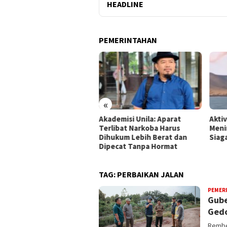
HEADLINE
PEMERINTAHAN
«
mpung Gandeng BRIN Olah
Akademisi Unila: Aparat
Akti
a Satelit
Terlibat Narkoba Harus
Meni
Dihukum Lebih Berat dan
Siag
Dipecat Tanpa Hormat
TAG:
PERBAIKAN JALAN
PEMER
Gube
Gedo
Rembe