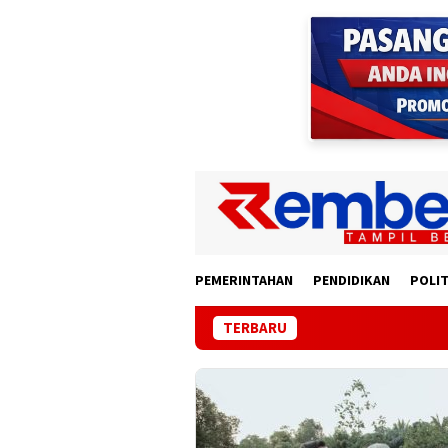
Loncat
ke
konten
PEMERINTAHAN
PENDIDIKAN
POLIT
TERBARU