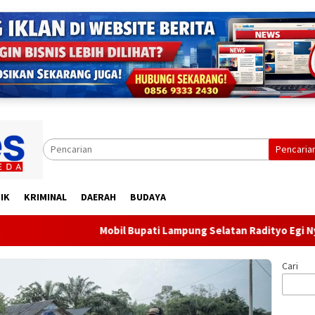
Pencaria
IK
KRIMINAL
DAERAH
BUDAYA
Mobil Bupati Lampung Selatan Radityo Egi Nyangkut di
Cari