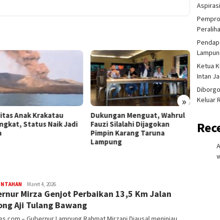
Aspiras
Pemprov
Peralih
Pendapa
Lampung
Ketua K
Intan J
Diborgo
»
Keluar 
vitas Anak Krakatau
Dukungan Menguat, Wahrul
Lansia
ngkat, Status Naik Jadi
Fauzi Silalahi Dijagokan
Selama
Rec
a
Pimpin Karang Taruna
Penje
Lampung
Dijadw
w
redaksi
INTAHAN
Maret 4, 2026
rnur Mirza Genjot Perbaikan 13,5 Km Jalan
rembes
ng Aji Tulang Bawang
s.com – Gubernur Lampung Rahmat Mirzani Djausal meninjau