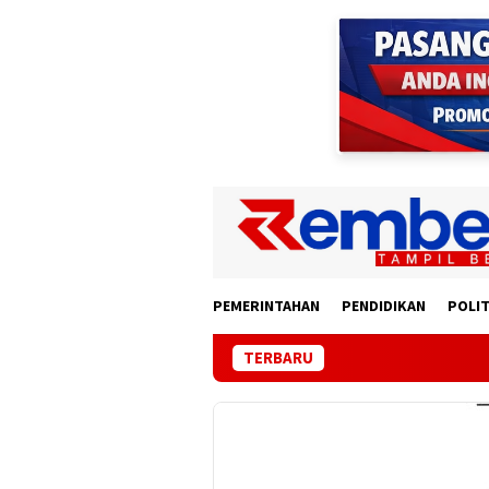
Loncat
ke
konten
PEMERINTAHAN
PENDIDIKAN
POLIT
TERBARU