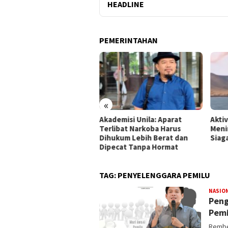
HEADLINE
PEMERINTAHAN
«
mpung Gandeng BRIN Olah
Akademisi Unila: Aparat
Akti
a Satelit
Terlibat Narkoba Harus
Meni
Dihukum Lebih Berat dan
Siag
Dipecat Tanpa Hormat
TAG:
PENYELENGGARA PEMILU
NASIO
Peng
Pemi
Rembe