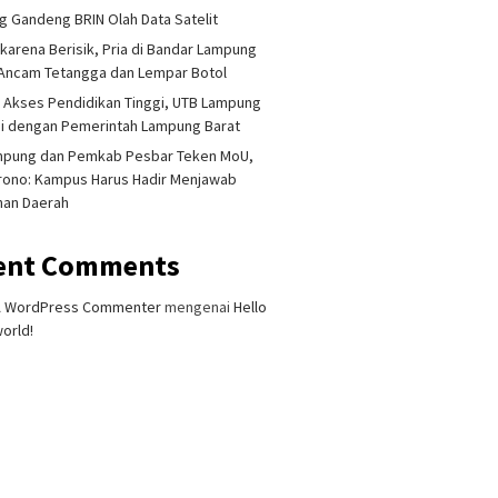
 Gandeng BRIN Olah Data Satelit
 karena Berisik, Pria di Bandar Lampung
Ancam Tetangga dan Lempar Botol
 Akses Pendidikan Tinggi, UTB Lampung
i dengan Pemerintah Lampung Barat
mpung dan Pemkab Pesbar Teken MoU,
rono: Kampus Harus Hadir Menjawab
han Daerah
ent Comments
 Singapura Ditemukan
Lampung Gandeng BRIN Olah
Akademis
t di Kalianda,
Data Satelit
Terliba
mputan Keluarga
Dihukum
A WordPress Commenter
mengenai
Hello
alkan Besok
Dipecat
orld!