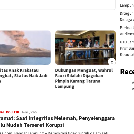
Lampung
Ditegur
Diduga 
Perkuat
Audiens
UTB La
Prof Sa
Kebutu
»
Rec
vitas Anak Krakatau
Dukungan Menguat, Wahrul
Lansia
ngkat, Status Naik Jadi
Fauzi Silalahi Dijagokan
Selama
a
Pimpin Karang Taruna
Penje
Lampung
Dijadw
w
redaksi
NAL
,
POLITIK
Mei 6, 2026
amat: Saat Integritas Melemah, Penyelenggara
rembes
lu Mudah Terseret Korupsi
s.com, Bandar Lampung – Demokrasi tidak runtuh dalam satu