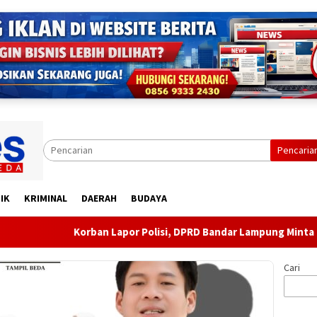
Pencaria
IK
KRIMINAL
DAERAH
BUDAYA
Korban Lapor Polisi, DPRD Bandar Lampung Minta Evaluasi 
Cari