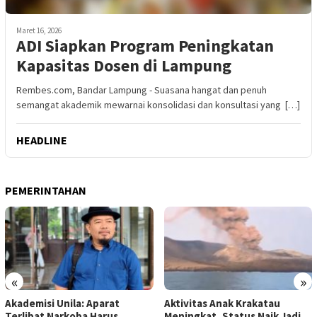
Maret 16, 2026
ADI Siapkan Program Peningkatan
Kapasitas Dosen di Lampung
Rembes.com, Bandar Lampung - Suasana hangat dan penuh
semangat akademik mewarnai konsolidasi dan konsultasi yang […]
HEADLINE
PEMERINTAHAN
«
»
Akademisi Unila: Aparat
Aktivitas Anak Krakatau
Terlibat Narkoba Harus
Meningkat, Status Naik Jadi