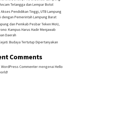
Ancam Tetangga dan Lempar Botol
 Akses Pendidikan Tinggi, UTB Lampung
i dengan Pemerintah Lampung Barat
mpung dan Pemkab Pesbar Teken MoU,
rono: Kampus Harus Hadir Menjawab
han Daerah
 Kejati: Budaya Tertutup Dipertanyakan
ent Comments
A WordPress Commenter
mengenai
Hello
orld!
nya Makan Gratis, MBG
Kadis BMBK Lampung: Belum
HUT ke-