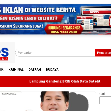
Pencaria
IK
KRIMINAL
DAERAH
BUDAYA
Lampung Gandeng BRIN Olah Data Satelit
Ditegur 
Cari