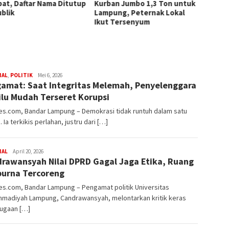
bat, Daftar Nama Ditutup
Kurban Jumbo 1,3 Ton untuk
Panda
ublik
Lampung, Peternak Lokal
Masya
Ikut Tersenyum
redaksi
NAL
,
POLITIK
Mei 6, 2026
amat: Saat Integritas Melemah, Penyelenggara
rembes
lu Mudah Terseret Korupsi
s.com, Bandar Lampung – Demokrasi tidak runtuh dalam satu
 Ia terkikis perlahan, justru dari […]
redaksi
NAL
April 20, 2026
rawansyah Nilai DPRD Gagal Jaga Etika, Ruang
rembes
purna Tercoreng
s.com, Bandar Lampung – Pengamat politik Universitas
madiyah Lampung, Candrawansyah, melontarkan kritik keras
dugaan […]