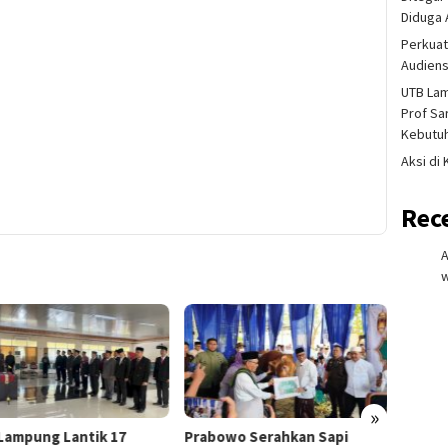
Diduga 
Perkuat
Audiens
UTB La
Prof Sa
Kebutu
Aksi di
Rec
w
»
Lampung Lantik 17
Prabowo Serahkan Sapi
Tak Ha