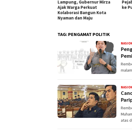
 Arahan Program Bantuan
Lampung, Gubernur Mirza
Peja
mbangunan Jalan Desa
Ajak Warga Perkuat
ke P
Kolaborasi Bangun Kota
Nyaman dan Maju
TAG:
PENGAMAT POLITIK
NASIO
Peng
Pemi
Rembe
malam.
NASIO
Cand
Pari
Rembe
Muham
atas 