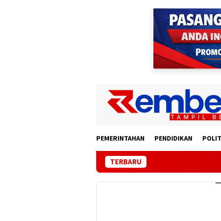
Loncat
ke
konten
PEMERINTAHAN
PENDIDIKAN
POLIT
TERBARU