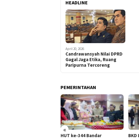
HEADLINE
April 20, 2026
Candrawansyah Nilai DPRD
Gagal Jaga Etika, Ruang
Paripurna Tercoreng
PEMERINTAHAN
«
is BMBK Lampung: Belum
HUT ke-344 Bandar
BKD 