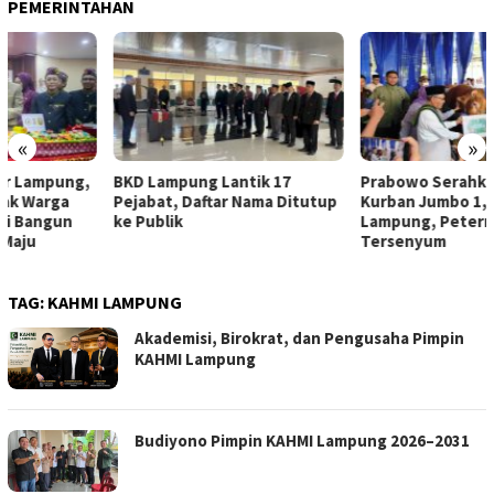
PEMERINTAHAN
«
»
BKD Lampung Lantik 17
Prabowo Serahkan Sapi
Pejabat, Daftar Nama Ditutup
Kurban Jumbo 1,3 Ton untuk
ke Publik
Lampung, Peternak Lokal Ikut
Tersenyum
TAG:
KAHMI LAMPUNG
Akademisi, Birokrat, dan Pengusaha Pimpin
KAHMI Lampung
Budiyono Pimpin KAHMI Lampung 2026–2031