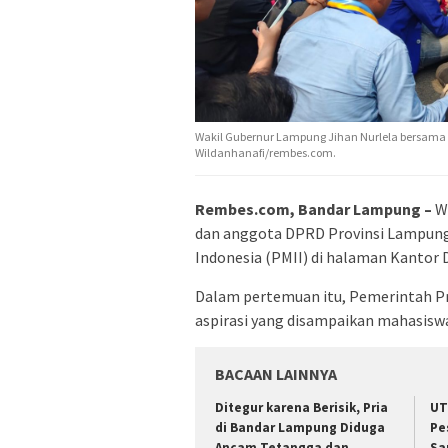
Wakil Gubernur Lampung Jihan Nurlela bersama
Wildanhanafi/rembes.com.
Rembes.com, Bandar Lampung –
Wa
dan anggota DPRD Provinsi Lampung
Indonesia (PMII) di halaman Kantor
Dalam pertemuan itu, Pemerintah P
aspirasi yang disampaikan mahasisw
BACAAN LAINNYA
Ditegur karena Berisik, Pria
UT
di Bandar Lampung Diduga
Pe
Ancam Tetangga dan
Sa