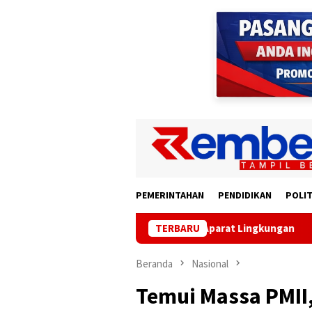
Loncat
ke
konten
PEMERINTAHAN
PENDIDIKAN
POLIT
Lampung Minta Evaluasi Aparat Lingkungan
TERBARU
Lampung Gande
Beranda
Nasional
Temui Massa PMII