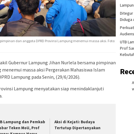
Lampung
Ditegur
Diduga 
Perkuat
Audiens
 pimpinan dan anggota DPRD Provinsi Lampung menemui massa aksi. Foto:
UTB La
Prof Sa
Kebutu
kil Gubernur Lampung Jihan Nurlela bersama pimpinan
Rec
 menemui massa aksi Pergerakan Mahasiswa Islam
 DPRD Lampung pada Senin, (29/6/2026).
rovinsi Lampung menyatakan siap menindaklanjuti
w
a.
B Lampung dan Pemkab
Aksi di Kejati: Budaya
sbar Teken MoU, Prof
Tertutup Dipertanyakan
rono: Kampus Harus