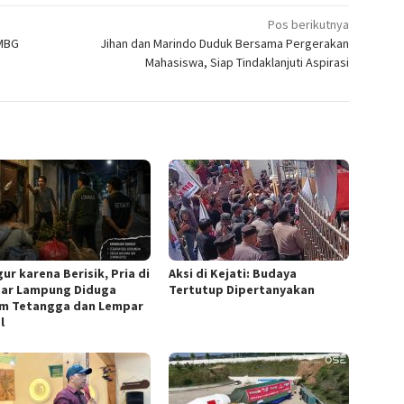
Pos berikutnya
 MBG
Jihan dan Marindo Duduk Bersama Pergerakan
Mahasiswa, Siap Tindaklanjuti Aspirasi
ur karena Berisik, Pria di
Aksi di Kejati: Budaya
ar Lampung Diduga
Tertutup Dipertanyakan
m Tetangga dan Lempar
l