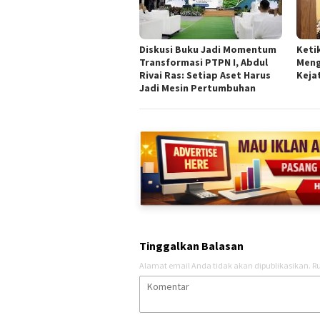
Diskusi Buku Jadi Momentum
Keti
Transformasi PTPN I, Abdul
Meng
Rivai Ras: Setiap Aset Harus
Keja
Jadi Mesin Pertumbuhan
Tinggalkan Balasan
Alamat email Anda tidak akan dipublikasikan.
Ru