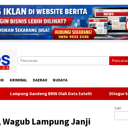
Pencaria
IK
KRIMINAL
DAERAH
BUDAYA
ng BRIN Olah Data Satelit
Ditegur karena Berisik, Pri
Cari
, Wagub Lampung Janji