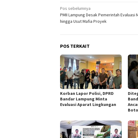
Navigasi
Pos sebelumnya
PMII Lampung Desak Pemerintah Evaluasi
pos
hingga Usut Mafia Proyek
POS TERKAIT
Korban Lapor Polisi, DPRD
Diteg
Bandar Lampung Minta
Band
Evaluasi Aparat Lingkungan
Anca
Boto