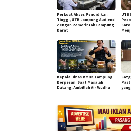
Perkuat Akses Pendidikan
UTB 
Tinggi, UTB Lampung Audiensi
Pesb
dengan Pemerintah Lampung
Saro
Barat
Menj
Kepala Dinas BMBK Lampung
Satg
Berpesan: Saat Masalah
Past
Datang, Ambillah Air Wudhu
yang