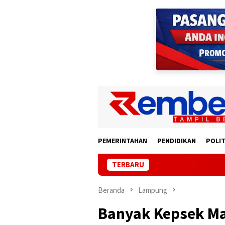
Loncat
ke
konten
PEMERINTAHAN
PENDIDIKAN
POLIT
TERBARU
Korban Lapor P
Beranda
Lampung
Banyak Kepsek Ma