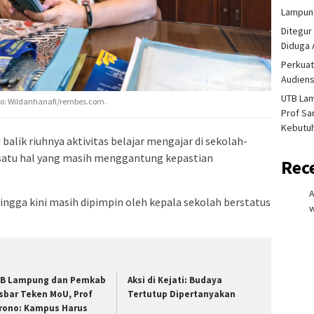
Lampung
Ditegur
Diduga 
Perkuat
Audiens
UTB La
to: Wildanhanafi/rembes.com.
Prof Sa
Kebutu
 balik riuhnya aktivitas belajar mengajar di sekolah-
satu hal yang masih menggantung kepastian
Rec
ingga kini masih dipimpin oleh kepala sekolah berstatus
w
B Lampung dan Pemkab
Aksi di Kejati: Budaya
sbar Teken MoU, Prof
Tertutup Dipertanyakan
rono: Kampus Harus