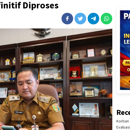
nitif Diproses
Rec
Korban 
Evaluas