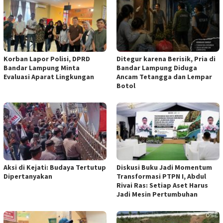
Korban Lapor Polisi, DPRD
Ditegur karena Berisik, Pria di
Bandar Lampung Minta
Bandar Lampung Diduga
Evaluasi Aparat Lingkungan
Ancam Tetangga dan Lempar
Botol
Aksi di Kejati: Budaya Tertutup
Diskusi Buku Jadi Momentum
Dipertanyakan
Transformasi PTPN I, Abdul
Rivai Ras: Setiap Aset Harus
Jadi Mesin Pertumbuhan