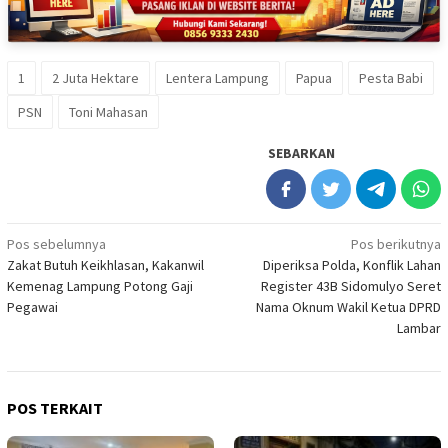
1
2 Juta Hektare
Lentera Lampung
Papua
Pesta Babi
PSN
Toni Mahasan
SEBARKAN
Navigasi
Pos sebelumnya
Pos berikutnya
Zakat Butuh Keikhlasan, Kakanwil
Diperiksa Polda, Konflik Lahan
pos
Kemenag Lampung Potong Gaji
Register 43B Sidomulyo Seret
Pegawai
Nama Oknum Wakil Ketua DPRD
Lambar
POS TERKAIT