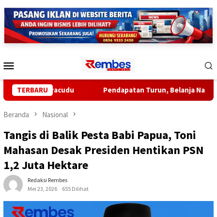
Loncat
ke
konten
Menu
Mobile
 Jalan Ryacudu
TERBARU
Pendapatan Turun, Belanja Naik: APBD P
Beranda
Nasional
Tangis di Balik Pesta Babi Papua, Toni
Mahasan Desak Presiden Hentikan PSN
1,2 Juta Hektare
Redaksi Rembes
Mei 23, 2026
655 Dilihat