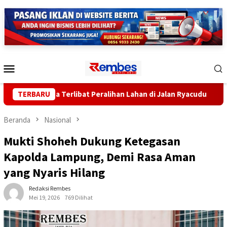
Loncat
ke
konten
Menu
Mobile
h Sekda Terlibat Peralihan Lahan di Jalan Ryacudu
TERBARU
Pend
Beranda
Nasional
Mukti Shoheh Dukung Ketegasan
Kapolda Lampung, Demi Rasa Aman
yang Nyaris Hilang
Redaksi Rembes
Mei 19, 2026
769 Dilihat