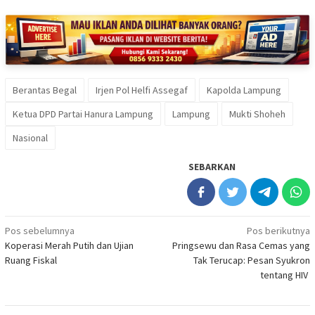
Berantas Begal
Irjen Pol Helfi Assegaf
Kapolda Lampung
Ketua DPD Partai Hanura Lampung
Lampung
Mukti Shoheh
Nasional
SEBARKAN
Navigasi
Pos sebelumnya
Pos berikutnya
Koperasi Merah Putih dan Ujian
Pringsewu dan Rasa Cemas yang
pos
Ruang Fiskal
Tak Terucap: Pesan Syukron
tentang HIV