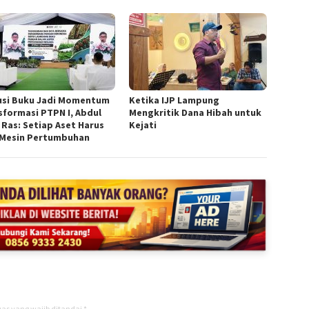
usi Buku Jadi Momentum
Ketika IJP Lampung
sformasi PTPN I, Abdul
Mengkritik Dana Hibah untuk
 Ras: Setiap Aset Harus
Kejati
 Mesin Pertumbuhan
as yang wajib ditandai
*