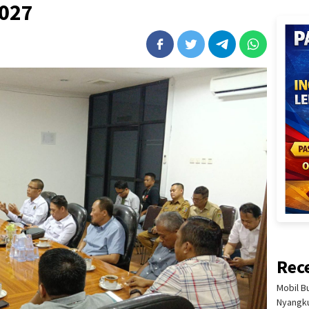
2027
Rec
Mobil B
Nyangku