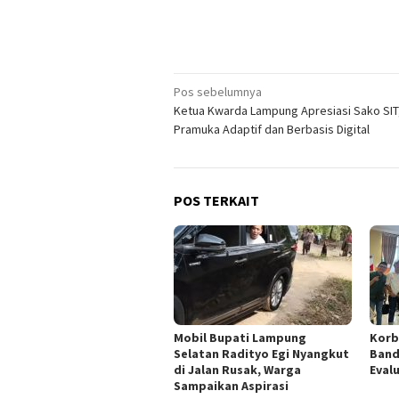
Navigasi
Pos sebelumnya
Ketua Kwarda Lampung Apresiasi Sako SIT
pos
Pramuka Adaptif dan Berbasis Digital
POS TERKAIT
Mobil Bupati Lampung
Korb
Selatan Radityo Egi Nyangkut
Band
di Jalan Rusak, Warga
Eval
Sampaikan Aspirasi