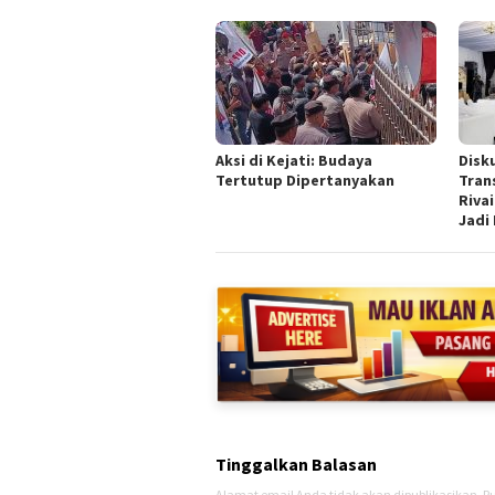
Aksi di Kejati: Budaya
Disk
Tertutup Dipertanyakan
Tran
Rivai
Jadi
Tinggalkan Balasan
Alamat email Anda tidak akan dipublikasikan.
Ru