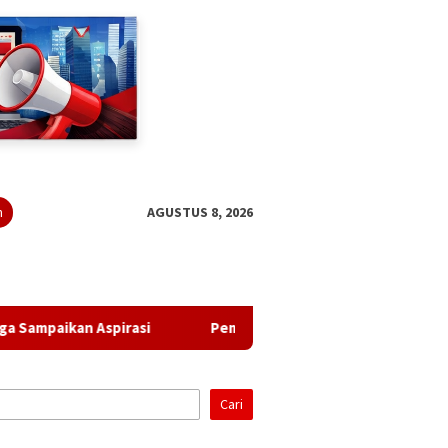
n
AGUSTUS 8, 2026
si
Pemprov Lampung Bantah Sekda Terlibat Peralihan La
Cari