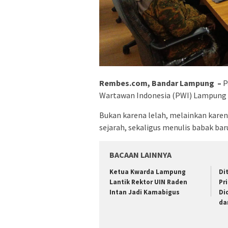
Rembes.com, Bandar Lampung –
P
Wartawan Indonesia (PWI) Lampung te
Bukan karena lelah, melainkan kar
sejarah, sekaligus menulis babak ba
BACAAN LAINNYA
Ketua Kwarda Lampung
Di
Lantik Rektor UIN Raden
Pr
Intan Jadi Kamabigus
Di
da