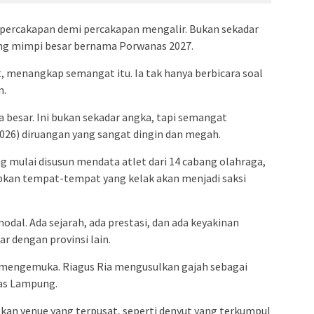
 percakapan demi percakapan mengalir. Bukan sekadar
ang mimpi besar bernama Porwanas 2027.
 menangkap semangat itu. Ia tak hanya berbicara soal
n.
besar. Ini bukan sekadar angka, tapi semangat
2026) diruangan yang sangat dingin dan megah.
yang mulai disusun mendata atlet dari 14 cabang olahraga,
kan tempat-tempat yang kelak akan menjadi saksi
dal. Ada sejarah, ada prestasi, dan ada keyakinan
ar dengan provinsi lain.
n mengemuka. Riagus Ria mengusulkan gajah sebagai
tas Lampung.
n venue yang terpusat, seperti denyut yang terkumpul