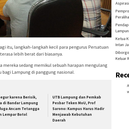
Aspiras
Pemprov
Peralih
Pendapa
Lampung
Ketua K
Intan J
agi itu, langkah-langkah kecil para pengurus Persatuan
Diborgo
rasa lebih berat dari biasanya.
Keluar 
ena mereka sedang memikul sebuah harapan mengulang
ru bagi Lampung di panggung nasional.
Rec
w
tegur karena Berisik,
UTB Lampung dan Pemkab
ia di Bandar Lampung
Pesbar Teken MoU, Prof
duga Ancam Tetangga
Sarono: Kampus Harus Hadir
n Lempar Botol
Menjawab Kebutuhan
Daerah