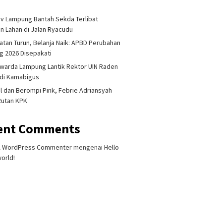
i
 Lampung Bantah Sekda Terlibat
an Lahan di Jalan Ryacudu
tan Turun, Belanja Naik: APBD Perubahan
 2026 Disepakati
warda Lampung Lantik Rektor UIN Raden
adi Kamabigus
l dan Berompi Pink, Febrie Adriansyah
Rutan KPK
ent Comments
A WordPress Commenter
mengenai
Hello
orld!