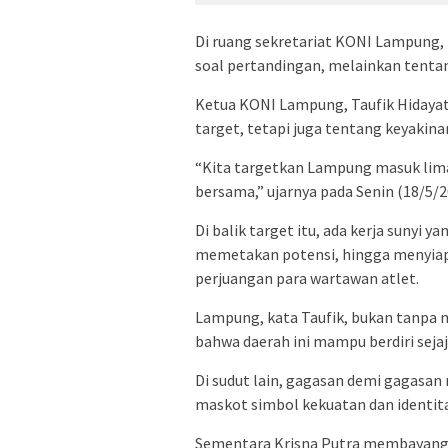
Di ruang sekretariat KONI Lampung,
soal pertandingan, melainkan tent
Ketua KONI Lampung, Taufik Hidayat,
target, tetapi juga tentang keyakina
“Kita targetkan Lampung masuk lima 
bersama,” ujarnya pada Senin (18/5/
Di balik target itu, ada kerja sunyi 
memetakan potensi, hingga menyiap
perjuangan para wartawan atlet.
Lampung, kata Taufik, bukan tanpa mo
bahwa daerah ini mampu berdiri sejaj
Di sudut lain, gagasan demi gagasa
maskot simbol kekuatan dan identi
Sementara Krisna Putra membayangka