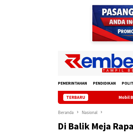
Loncat
ke
konten
PEMERINTAHAN
PENDIDIKAN
POLIT
TERBARU
Mobil Bupati Lampung Selat
Beranda
Nasional
Di Balik Meja Rap