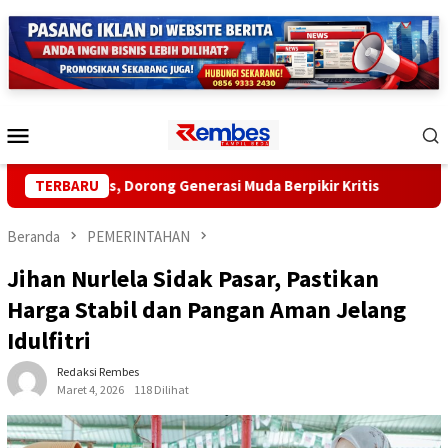
Loncat
ke
konten
Menu
Mobile
enulis, Dorong Generasi Muda Berpikir Kritis
TERBARU
Mobil Bupa
Beranda
PEMERINTAHAN
Jihan Nurlela Sidak Pasar, Pastikan
Harga Stabil dan Pangan Aman Jelang
Idulfitri
Redaksi Rembes
Maret 4, 2026
118 Dilihat