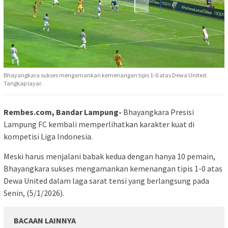
Bhayangkara sukses mengamankan kemenangan tipis 1-0 atas Dewa United.
Tangkap layar.
Rembes.com, Bandar Lampung-
Bhayangkara Presisi
Lampung FC kembali memperlihatkan karakter kuat di
kompetisi Liga Indonesia.
Meski harus menjalani babak kedua dengan hanya 10 pemain,
Bhayangkara sukses mengamankan kemenangan tipis 1-0 atas
Dewa United dalam laga sarat tensi yang berlangsung pada
Senin, (5/1/2026).
BACAAN LAINNYA