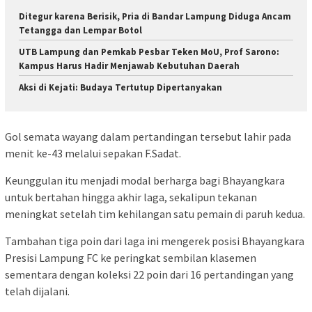
Ditegur karena Berisik, Pria di Bandar Lampung Diduga Ancam
Tetangga dan Lempar Botol
UTB Lampung dan Pemkab Pesbar Teken MoU, Prof Sarono:
Kampus Harus Hadir Menjawab Kebutuhan Daerah
Aksi di Kejati: Budaya Tertutup Dipertanyakan
Gol semata wayang dalam pertandingan tersebut lahir pada
menit ke-43 melalui sepakan F.Sadat.
Keunggulan itu menjadi modal berharga bagi Bhayangkara
untuk bertahan hingga akhir laga, sekalipun tekanan
meningkat setelah tim kehilangan satu pemain di paruh kedua.
Tambahan tiga poin dari laga ini mengerek posisi Bhayangkara
Presisi Lampung FC ke peringkat sembilan klasemen
sementara dengan koleksi 22 poin dari 16 pertandingan yang
telah dijalani.