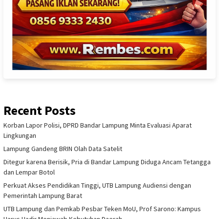
Recent Posts
Korban Lapor Polisi, DPRD Bandar Lampung Minta Evaluasi Aparat
Lingkungan
Lampung Gandeng BRIN Olah Data Satelit
Ditegur karena Berisik, Pria di Bandar Lampung Diduga Ancam Tetangga
dan Lempar Botol
Perkuat Akses Pendidikan Tinggi, UTB Lampung Audiensi dengan
Pemerintah Lampung Barat
UTB Lampung dan Pemkab Pesbar Teken MoU, Prof Sarono: Kampus
Harus Hadir Menjawab Kebutuhan Daerah