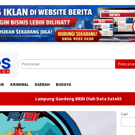
Pencaria
IK
KRIMINAL
DAERAH
BUDAYA
Lampung Gandeng BRIN Olah Data Satelit
Ditegur kar
Cari