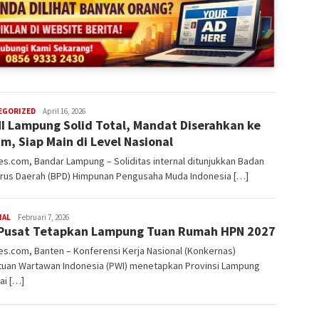
redaksi
EGORIZED
April 16, 2026
I Lampung Solid Total, Mandat Diserahkan ke
rembes
m, Siap Main di Level Nasional
.com, Bandar Lampung – Soliditas internal ditunjukkan Badan
rus Daerah (BPD) Himpunan Pengusaha Muda Indonesia […]
redaksi
NAL
Februari 7, 2026
Pusat Tetapkan Lampung Tuan Rumah HPN 2027
rembes
s.com, Banten – Konferensi Kerja Nasional (Konkernas)
tuan Wartawan Indonesia (PWI) menetapkan Provinsi Lampung
ai […]