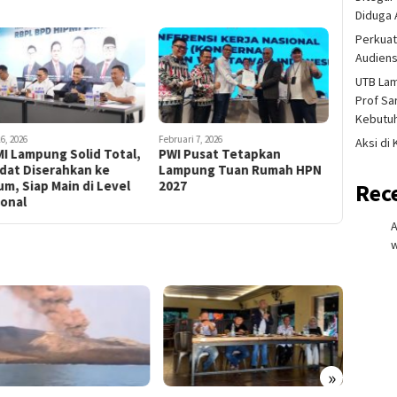
Diduga 
Perkuat
Audiens
UTB La
Prof Sa
Kebutu
16, 2026
Februari 7, 2026
Aksi di
I Lampung Solid Total,
PWI Pusat Tetapkan
dat Diserahkan ke
Lampung Tuan Rumah HPN
m, Siap Main di Level
2027
Rec
ional
w
»