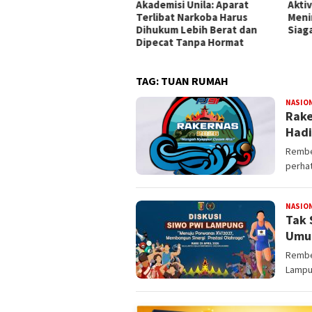
mpung Gandeng BRIN Olah
Akademisi Unila: Aparat
Akti
a Satelit
Terlibat Narkoba Harus
Meni
Dihukum Lebih Berat dan
Siag
Dipecat Tanpa Hormat
TAG:
TUAN RUMAH
NASIO
Rake
Hadi
Rembe
perhat
NASIO
Tak 
Umum
Rembe
Lampu