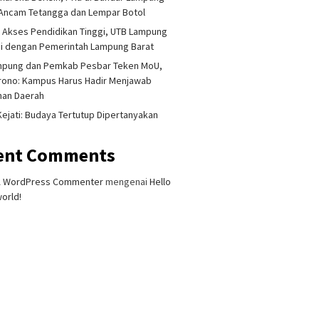
Ancam Tetangga dan Lempar Botol
 Akses Pendidikan Tinggi, UTB Lampung
i dengan Pemerintah Lampung Barat
mpung dan Pemkab Pesbar Teken MoU,
rono: Kampus Harus Hadir Menjawab
han Daerah
 Kejati: Budaya Tertutup Dipertanyakan
ent Comments
A WordPress Commenter
mengenai
Hello
orld!