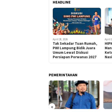
HEADLINE
April 28, 2026
April 
Tak Sekadar Tuan Rumah,
HIPM
PWI Lampung Bidik Juara
Man
Umum Lewat Diskusi
Ketu
Persiapan Porwanas 2027
Nas
PEMERINTAHAN
«