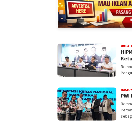
UNCAT
HIPM
Ketu
Rembes
Pengu
NASIO
PWI 
Rembe
Persa
sebag