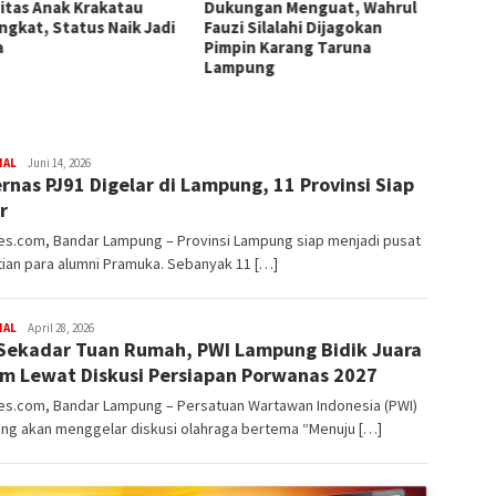
vitas Anak Krakatau
Dukungan Menguat, Wahrul
Lansia
ngkat, Status Naik Jadi
Fauzi Silalahi Dijagokan
Selama
a
Pimpin Karang Taruna
Penje
Lampung
Dijadw
redaksi
NAL
Juni 14, 2026
rnas PJ91 Digelar di Lampung, 11 Provinsi Siap
rembes
r
s.com, Bandar Lampung – Provinsi Lampung siap menjadi pusat
ian para alumni Pramuka. Sebanyak 11 […]
redaksi
NAL
April 28, 2026
Sekadar Tuan Rumah, PWI Lampung Bidik Juara
rembes
 Lewat Diskusi Persiapan Porwanas 2027
s.com, Bandar Lampung – Persatuan Wartawan Indonesia (PWI)
ng akan menggelar diskusi olahraga bertema “Menuju […]