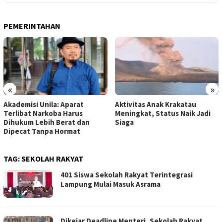
PEMERINTAHAN
«
»
Akademisi Unila: Aparat
Aktivitas Anak Krakatau
Terlibat Narkoba Harus
Meningkat, Status Naik Jadi
Dihukum Lebih Berat dan
Siaga
Dipecat Tanpa Hormat
TAG:
SEKOLAH RAKYAT
401 Siswa Sekolah Rakyat Terintegrasi
Lampung Mulai Masuk Asrama
Dikejar Deadline Menteri, Sekolah Rakyat