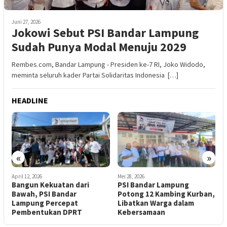
Juni 27, 2026
Jokowi Sebut PSI Bandar Lampung
Sudah Punya Modal Menuju 2029
Rembes.com, Bandar Lampung - Presiden ke-7 RI, Joko Widodo,
meminta seluruh kader Partai Solidaritas Indonesia […]
HEADLINE
«
»
April 12, 2026
Mei 28, 2026
M
Bangun Kekuatan dari
PSI Bandar Lampung
P
Bawah, PSI Bandar
Potong 12 Kambing Kurban,
P
w
Lampung Percepat
Libatkan Warga dalam
K
Pembentukan DPRT
Kebersamaan
d