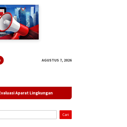
n
AGUSTUS 7, 2026
parat Lingkungan
Lampung Gandeng BRIN Olah Data Satel
Cari