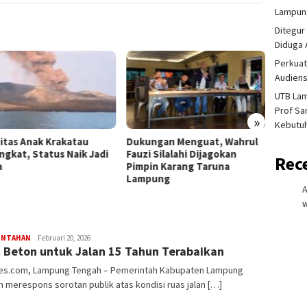
Lampung
Ditegur
Diduga 
Perkuat
Audiens
UTB La
Prof Sa
»
Kebutu
vitas Anak Krakatau
Dukungan Menguat, Wahrul
Lansia
ngkat, Status Naik Jadi
Fauzi Silalahi Dijagokan
Selama
Rec
a
Pimpin Karang Taruna
Penje
Lampung
Dijadw
w
redaksi
INTAHAN
Februari 20, 2026
i Beton untuk Jalan 15 Tahun Terabaikan
rembes
s.com, Lampung Tengah – Pemerintah Kabupaten Lampung
 merespons sorotan publik atas kondisi ruas jalan […]