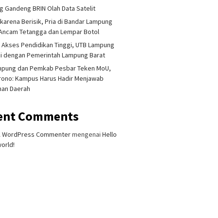
 Gandeng BRIN Olah Data Satelit
 karena Berisik, Pria di Bandar Lampung
Ancam Tetangga dan Lempar Botol
 Akses Pendidikan Tinggi, UTB Lampung
i dengan Pemerintah Lampung Barat
mpung dan Pemkab Pesbar Teken MoU,
rono: Kampus Harus Hadir Menjawab
han Daerah
 Singapura Ditemukan
Lampung Gandeng BRIN Olah
Akademis
t di Kalianda,
Data Satelit
Terliba
ent Comments
mputan Keluarga
Dihukum
alkan Besok
Dipecat
A WordPress Commenter
mengenai
Hello
orld!