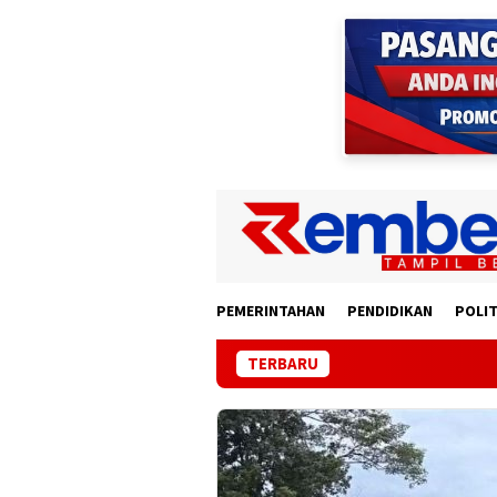
Loncat
ke
konten
PEMERINTAHAN
PENDIDIKAN
POLIT
TERBARU