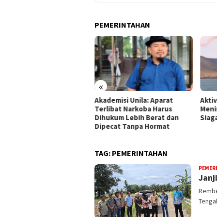
PEMERINTAHAN
«
mpung Gandeng BRIN Olah
Akademisi Unila: Aparat
Akti
a Satelit
Terlibat Narkoba Harus
Meni
Dihukum Lebih Berat dan
Siag
Dipecat Tanpa Hormat
TAG:
PEMERINTAHAN
PEMER
Janj
Rembe
Tengah