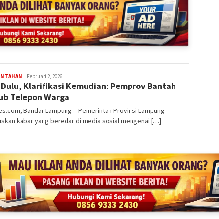
redaksi
INTAHAN
Februari 2, 2026
l Dulu, Klarifikasi Kemudian: Pemprov Bantah
rembes
b Telepon Warga
s.com, Bandar Lampung – Pemerintah Provinsi Lampung
uskan kabar yang beredar di media sosial mengenai […]