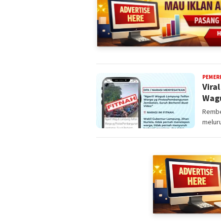
PEMER
Vira
Wagu
Rembe
melur