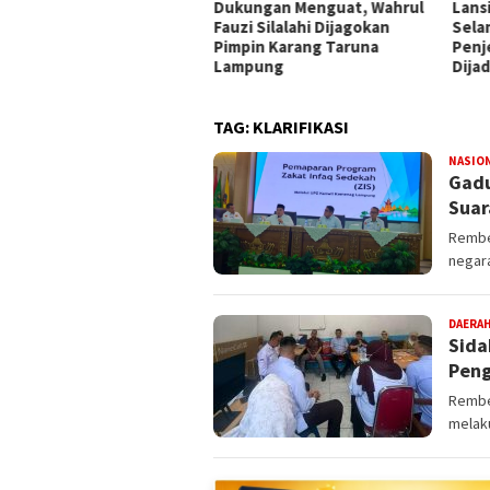
ivitas Anak Krakatau
Dukungan Menguat, Wahrul
Lans
ingkat, Status Naik Jadi
Fauzi Silalahi Dijagokan
Sela
ga
Pimpin Karang Taruna
Penj
Lampung
Dija
TAG:
KLARIFIKASI
NASIO
Gadu
Suar
Rembe
negara
DAERA
Sida
Peng
Rembe
melak