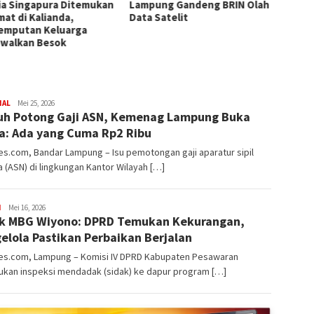
ia Singapura Ditemukan
Lampung Gandeng BRIN Olah
Akadem
mat di Kalianda,
Data Satelit
Terlib
emputan Keluarga
Dihuku
dwalkan Besok
Dipec
redaksi
NAL
Mei 25, 2026
h Potong Gaji ASN, Kemenag Lampung Buka
rembes
a: Ada yang Cuma Rp2 Ribu
s.com, Bandar Lampung – Isu pemotongan gaji aparatur sipil
 (ASN) di lingkungan Kantor Wilayah […]
redaksi
H
Mei 16, 2026
k MBG Wiyono: DPRD Temukan Kekurangan,
rembes
elola Pastikan Perbaikan Berjalan
s.com, Lampung – Komisi IV DPRD Kabupaten Pesawaran
ukan inspeksi mendadak (sidak) ke dapur program […]