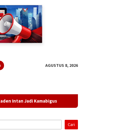
n
AGUSTUS 8, 2026
adi Kamabigus
Diborgol dan Berompi Pink, Febrie Adrians
Cari