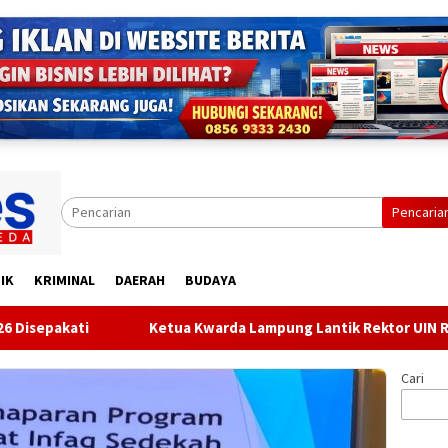
Pencaria
IK
KRIMINAL
DAERAH
BUDAYA
Ketua Kwarda Lampung Lantik Rektor UIN Raden Intan J
Cari