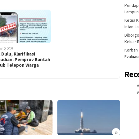
Pendapa
Lampung
Ketua K
Intan J
Diborgo
Keluar 
ri 2, 2026
Korban 
l Dulu, Klarifikasi
Evaluas
udian: Pemprov Bantah
ub Telepon Warga
Rec
w
»