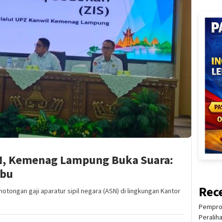
N, Kemenag Lampung Buka Suara:
ibu
Rec
ongan gaji aparatur sipil negara (ASN) di lingkungan Kantor
Pemprov
Peralih