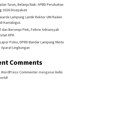
tan Turun, Belanja Naik: APBD Perubahan
 2026 Disepakati
warda Lampung Lantik Rektor UIN Raden
adi Kamabigus
l dan Berompi Pink, Febrie Adriansyah
Rutan KPK
Lapor Polisi, DPRD Bandar Lampung Minta
i Aparat Lingkungan
ent Comments
A WordPress Commenter
mengenai
Hello
orld!