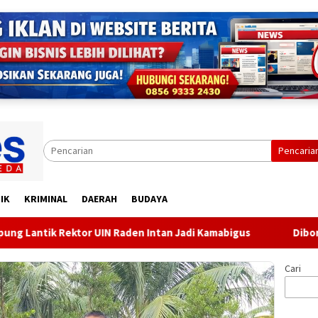
Pencaria
IK
KRIMINAL
DAERAH
BUDAYA
k Rektor UIN Raden Intan Jadi Kamabigus
Diborgol dan B
Cari