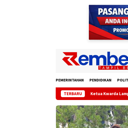
Loncat
ke
konten
PEMERINTAHAN
PENDIDIKAN
POLIT
an Lampung 2026 Disepakati
TERBARU
Ketua Kwarda Lampung Lanti