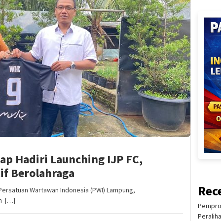
p Hadiri Launching IJP FC,
f Berolahraga
Rec
ersatuan Wartawan Indonesia (PWI) Lampung,
n […]
Pemprov
Peralih