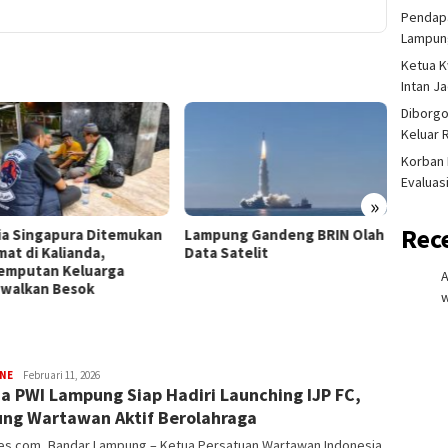
Pendapa
Lampung
Ketua K
Intan J
Diborgo
Keluar 
Korban 
Evaluas
»
Rec
ia Singapura Ditemukan
Lampung Gandeng BRIN Olah
Akadem
mat di Kalianda,
Data Satelit
Terlib
emputan Keluarga
Dihuku
dwalkan Besok
Dipec
w
redaksi
INE
Februari 11, 2026
a PWI Lampung Siap Hadiri Launching IJP FC,
rembes
ng Wartawan Aktif Berolahraga
s.com, Bandar Lampung – Ketua Persatuan Wartawan Indonesia