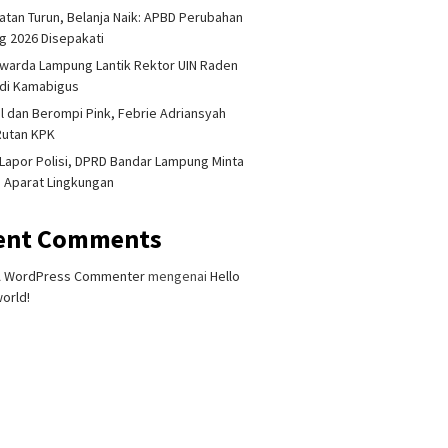
tan Turun, Belanja Naik: APBD Perubahan
 2026 Disepakati
warda Lampung Lantik Rektor UIN Raden
adi Kamabigus
l dan Berompi Pink, Febrie Adriansyah
Rutan KPK
Lapor Polisi, DPRD Bandar Lampung Minta
i Aparat Lingkungan
ent Comments
isi Unila: Aparat
Aktivitas Anak Krakatau
Dukunga
at Narkoba Harus
Meningkat, Status Naik Jadi
Fauzi Si
m Lebih Berat dan
Siaga
Pimpin 
A WordPress Commenter
mengenai
Hello
at Tanpa Hormat
Lampun
orld!