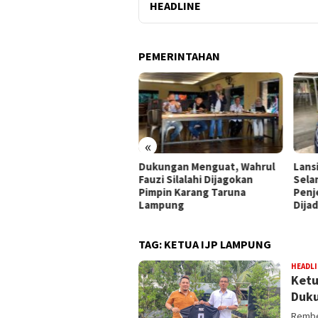
HEADLINE
PEMERINTAHAN
«
ivitas Anak Krakatau
Dukungan Menguat, Wahrul
Lans
ingkat, Status Naik Jadi
Fauzi Silalahi Dijagokan
Sela
ga
Pimpin Karang Taruna
Penj
Lampung
Dija
TAG:
KETUA IJP LAMPUNG
HEADL
Ketu
Duku
Rembe