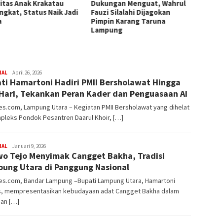
vitas Anak Krakatau
Dukungan Menguat, Wahrul
Lansia
ngkat, Status Naik Jadi
Fauzi Silalahi Dijagokan
Selama
a
Pimpin Karang Taruna
Penje
Lampung
Dijadw
redaksi
NAL
April 26, 2026
ti Hamartoni Hadiri PMII Bersholawat Hingga
rembes
 Hari, Tekankan Peran Kader dan Penguasaan AI
s.com, Lampung Utara – Kegiatan PMII Bersholawat yang dihelat
pleks Pondok Pesantren Daarul Khoir, […]
redaksi
NAL
Januari 9, 2026
wo Tejo Menyimak Cangget Bakha, Tradisi
rembes
ung Utara di Panggung Nasional
s.com, Bandar Lampung –Bupati Lampung Utara, Hamartoni
s, mempresentasikan kebudayaan adat Cangget Bakha dalam
ian […]