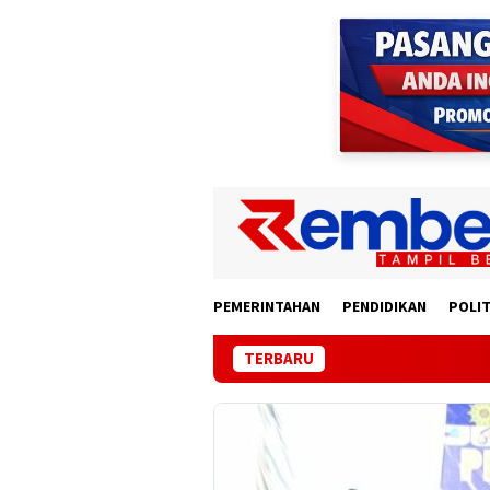
Loncat
ke
konten
PEMERINTAHAN
PENDIDIKAN
POLIT
TERBARU
K