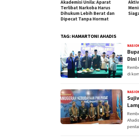
mpung Gandeng BRIN Olah
Akademisi Unila: Aparat
Akti
a Satelit
Terlibat Narkoba Harus
Meni
Dihukum Lebih Berat dan
Siag
Dipecat Tanpa Hormat
TAG:
HAMARTONI AHADIS
NASIO
Bupa
Dini
Rembe
di kom
NASIO
Suji
Lamp
Rembe
Ahadi
penila