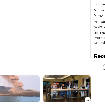
Lampung
Ditegur
Diduga 
Perkuat
Audiens
UTB La
Prof Sa
Kebutu
Rec
w
»