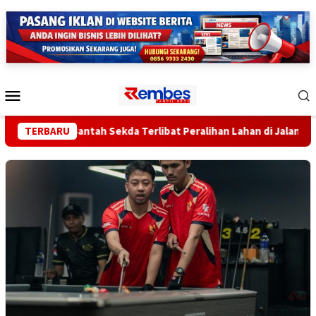
Loncat
ke
konten
Menu
Mobile
Lampung Bantah Sekda Terlibat Peralihan Lahan di Jalan Ryacud
TERBARU