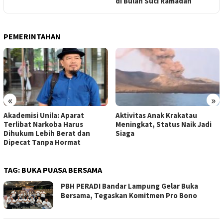
di Bulan Suci Ramadan
PEMERINTAHAN
«
»
Akademisi Unila: Aparat
Aktivitas Anak Krakatau
Terlibat Narkoba Harus
Meningkat, Status Naik Jadi
Dihukum Lebih Berat dan
Siaga
Dipecat Tanpa Hormat
TAG:
BUKA PUASA BERSAMA
PBH PERADI Bandar Lampung Gelar Buka
Bersama, Tegaskan Komitmen Pro Bono